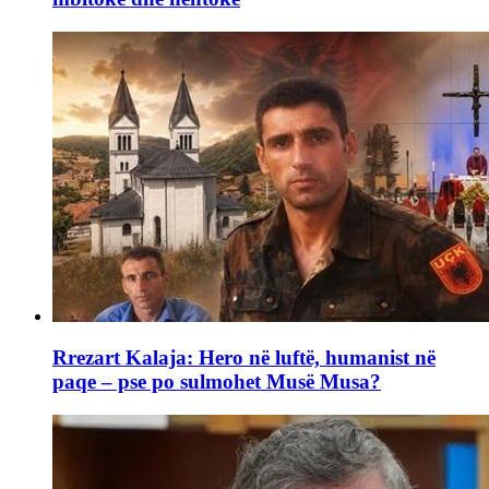
Rrezart Kalaja: Hero në luftë, humanist në
paqe – pse po sulmohet Musë Musa?