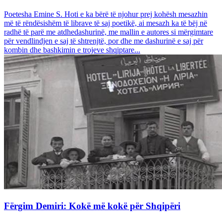
Poetesha Emine S. Hoti e ka bërë të njohur prej kohësh mesazhin
më të rëndësishëm të librave të saj poetikë, ai mesazh ka të bëj në
radhë të parë me atdhedashurinë, me mallin e autores si mërgimtare
për vendlindjen e saj të shtrenjtë, por dhe me dashurinë e saj për
kombin dhe bashkimin e trojeve shqiptare...
Fërgim Demiri: Kokë më kokë për Shqipëri