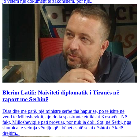
jo vetëm një dokument të zakonshëm, por një...
Blerim Latifi: Naiviteti diplomatik i Tiranës në
raport me Serbinë
Disa ditë më parë, një ministre serbe tha hapur se, po të ishte në
vend të Millosheviqit, ajo do ta spastronte etnikisht Kosovën. Në
fakt, Millosheviqi e pati provuar, por nuk ia doli. Sot, në Serbi, nga
shumica, e vetmja vërejtje që i bëhet është se ai dështoi në këtë
drejtim...