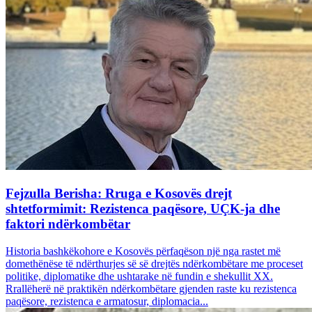
Fejzulla Berisha: Rruga e Kosovës drejt
shtetformimit: Rezistenca paqësore, UÇK-ja dhe
faktori ndërkombëtar
Historia bashkëkohore e Kosovës përfaqëson një nga rastet më
domethënëse të ndërthurjes së së drejtës ndërkombëtare me proceset
politike, diplomatike dhe ushtarake në fundin e shekullit XX.
Rrallëherë në praktikën ndërkombëtare gjenden raste ku rezistenca
paqësore, rezistenca e armatosur, diplomacia...