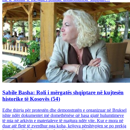
Sabile Basha: Roli i mërgatës shqiptare në kujtesën
historike të Kosovës (54)
Edhe thirrja për protestën dhe demonstratën e organizuar në Bruksel
ishte ndër dokumentet më domethënëse që hasa gjatë hulumtimeve
të mia në arkivin e materialeve të ruajtura ndër vite. Kur e mora në
duar atë fletë të zverdhur nga koha, krijova përshtypjen se po prekja