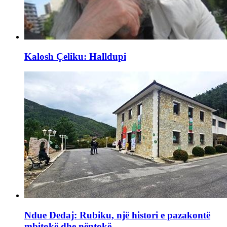
Kalosh Çeliku: Halldupi
Ndue Dedaj: Rubiku, një histori e pazakontë
mbitokë dhe nëntokë