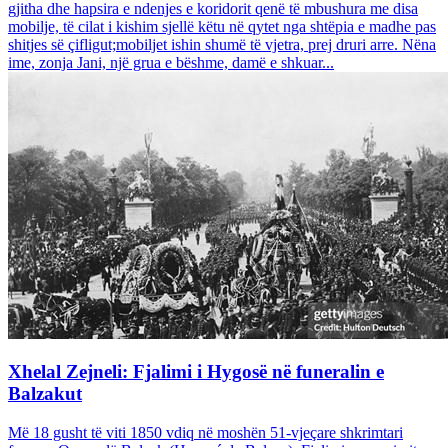
gjitha dhe hapsira e ndenjes e koridorit qenë të mbushura me disa
mobilje, të cilat i kishim sjellë këtu në qytet nga shtëpia e madhe pas
shitjes së çifligut;mobiljet ishin shumë të vjetra, prej druri arre. Nëna
ime, zonja Jani, një grua e bëshme, damë e shkuar...
Xhelal Zejneli: Fjalimi i Hygosë në funeralin e
Balzakut
Më 18 gusht të viti 1850 vdiq në moshën 51-vjeçare shkrimtari