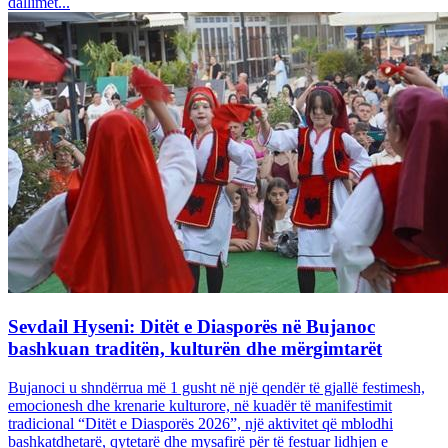
dallimet...
Sevdail Hyseni: Ditët e Diasporës në Bujanoc
bashkuan traditën, kulturën dhe mërgimtarët
Bujanoci u shndërrua më 1 gusht në një qendër të gjallë festimesh,
emocionesh dhe krenarie kulturore, në kuadër të manifestimit
tradicional “Ditët e Diasporës 2026”, një aktivitet që mblodhi
bashkatdhetarë, qytetarë dhe mysafirë për të festuar lidhjen e