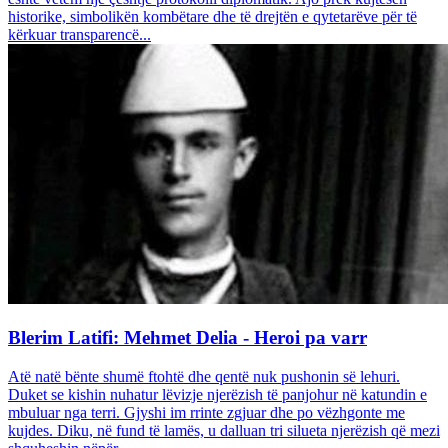
historike, simbolikën kombëtare dhe të drejtën e qytetarëve për të
kërkuar transparencë...
Blerim Latifi: Mehmet Delia - Heroi pa varr
Atë natë bënte shumë ftohtë dhe qentë nuk pushonin së lehuri.
Duket se kishin nuhatur lëvizje njerëzish të panjohur në katundin e
mbuluar nga terri. Gjyshi im rrinte zgjuar dhe po vëzhgonte me
kujdes. Diku, në fund të lamës, u dalluan tri silueta njerëzish që mezi