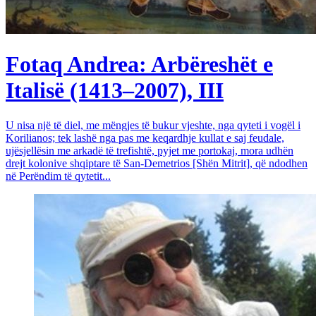
Fotaq Andrea: Arbëreshët e
Italisë (1413–2007), III
U nisa një të diel, me mëngjes të bukur vjeshte, nga qyteti i vogël i
Korilianos; tek lashë nga pas me keqardhje kullat e saj feudale,
ujësjellësin me arkadë të trefishtë, pyjet me portokaj, mora udhën
drejt kolonive shqiptare të San-Demetrios [Shën Mitrit], që ndodhen
në Perëndim të qytetit...