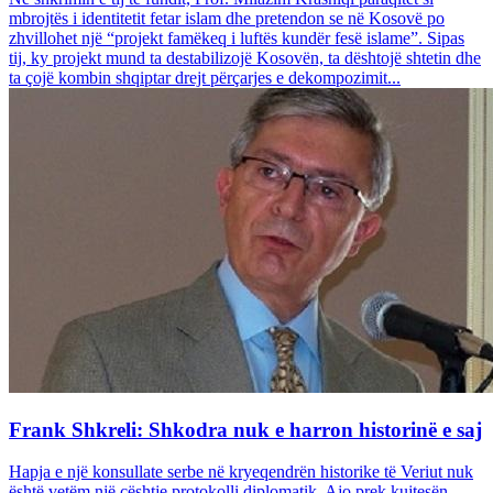
mbrojtës i identitetit fetar islam dhe pretendon se në Kosovë po
zhvillohet një “projekt famëkeq i luftës kundër fesë islame”. Sipas
tij, ky projekt mund ta destabilizojë Kosovën, ta dështojë shtetin dhe
ta çojë kombin shqiptar drejt përçarjes e dekompozimit...
Frank Shkreli: Shkodra nuk e harron historinë e saj
Hapja e një konsullate serbe në kryeqendrën historike të Veriut nuk
është vetëm një çështje protokolli diplomatik. Ajo prek kujtesën