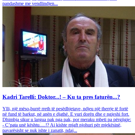
pandashme me vendlindjen...
Kadri Tarelli: Doktor...! – Ku ta pres faturën...?
Ylli, një mëso-burrë rreth të pesëdhjetave, ndjeu një therrje të fortë
në fund të barkut, në anën e djathë. E vuri dorën dhe e ngjeshi fort.
Dhimbja sikur u largua pak nga pak, por meraku mbeti pa përgjigje:
- Ç’pata unë kështu.....!? Ai kishte mjaft njohuri për mjekësinë,
pavarësisht se nuk ishte i zanatit, ndaj...