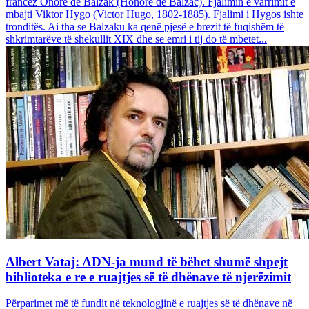
francez Onore dë Balzak (Honoré de Balzac). Fjalimin e varrimit e
mbajti Viktor Hygo (Victor Hugo, 1802-1885). Fjalimi i Hygos ishte
tronditës. Ai tha se Balzaku ka qenë pjesë e brezit të fuqishëm të
shkrimtarëve të shekullit XIX dhe se emri i tij do të mbetet...
Albert Vataj: ADN-ja mund të bëhet shumë shpejt
biblioteka e re e ruajtjes së të dhënave të njerëzimit
Përparimet më të fundit në teknologjinë e ruajtjes së të dhënave në