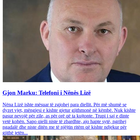
Gjon Marku: Telefoni i Nënës Lizë
Nëna Lizë ishte mësuar të zgjohej para diellit. Për më shumë se
dyzet vjet, mëngjesi e kishte gjetur gjithmonë në këmbë. Nuk kishte
pasur nevojë për zile, as për orë që ta kujtonte. Trupi i saj e dinte
vetë kohën. Sapo qielli niste të zbardhte, ajo hapte sytë, ngrihej
ngadalë dhe niste ditën me të njëjtin ritëm që kishte ndjekur për
gjithë jetën...