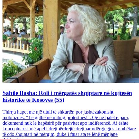
Sabile Basha: Roli i mërgatës shqiptare në kujtesën
historike të Kosovës (55)
Thirrja hapet me një titull të shkurtër, por jashtëzakonisht
mobilizues: "Të gjithë në miting protestues!". Që në fjalët e para,
dokumenti nuk lë hapësirë për pasivitet apo indiferencë. Ai është
konceptuar si një apel i drejtpërdrejtë drejtuar ndërgjegjes kombëtare
të çdo shqiptari në mërgim, duke i ftuar ata të lënë mënjanë