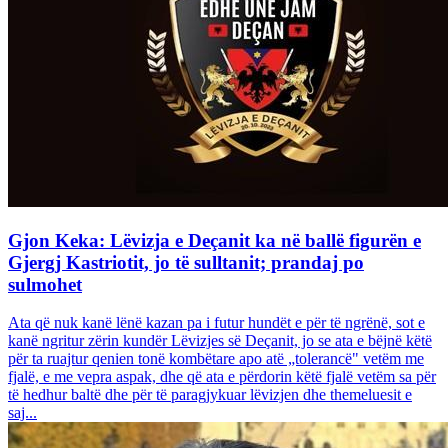
Gjon Keka: Lëvizja e Deçanit ka në ballë figurën e
Gjergj Kastriotit, jo të sulltanit; prandaj po
sulmohet
Ata që nuk kanë lënë kazan pa i futur hundët e për të ngrënë, sot e
kanë ngritur zërin kundër Lëvizjes së Deçanit, jo se ata e bëjnë këtë
për ta ruajtur qenien tonë kombëtare apo atë „tolerancë" vetëm me
fjalë, e me vepra aspak, dhe që ata e përdorin këtë fjalë vetëm sa për
të hedhur baltë dhe për të paragjykuar lëvizjen dhe themeluesit e
saj...