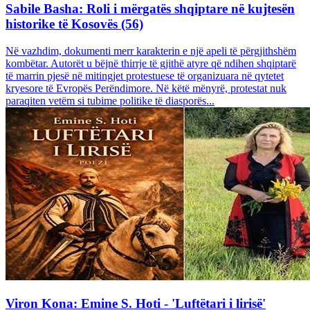
Sabile Basha: Roli i mërgatës shqiptare në kujtesën
historike të Kosovës (56)
Në vazhdim, dokumenti merr karakterin e një apeli të përgjithshëm
kombëtar. Autorët u bëjnë thirrje të gjithë atyre që ndihen shqiptarë
të marrin pjesë në mitingjet protestuese të organizuara në qytetet
kryesore të Evropës Perëndimore. Në këtë mënyrë, protestat nuk
paraqiten vetëm si tubime politike të diasporës...
Viron Kona: Emine S. Hoti - 'Luftëtari i lirisë'