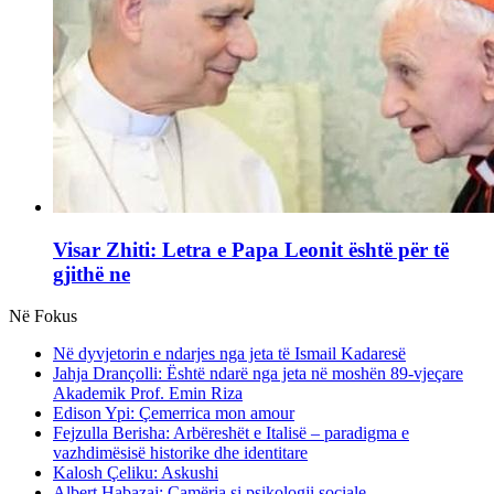
Visar Zhiti: Letra e Papa Leonit është për të
gjithë ne
Në Fokus
Në dyvjetorin e ndarjes nga jeta të Ismail Kadaresë
Jahja Drançolli: Është ndarë nga jeta në moshën 89-vjeçare
Akademik Prof. Emin Riza
Edison Ypi: Çemerrica mon amour
Fejzulla Berisha: Arbëreshët e Italisë – paradigma e
vazhdimësisë historike dhe identitare
Kalosh Çeliku: Askushi
Albert Habazaj: Çamëria si psikologji sociale