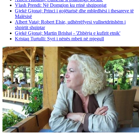
Vlash Prendi: Në Domgjon ku rrinë shqiponjat
Gjekë Gjonaj: Princi i gojëtarisë dhe mbledhësi i thesareve të
Malësisë
Albert Vataj: Robert Elsie, udhërrëfyesi vullnetdritshëm i
shpirtit shqiptar
Gjekë Gjonaj: Martin Brishaj - 'Zhbërja e kufirit etnik'
Kristaq Turtulli: Syri i nënës mbeti në mjegull