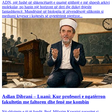
ADN, një fushë që shkencëtarët e quajnë gjithnjë e më shpesh arkivi
molekular, po hapin një horizont që deri dje dukej thjesht
fantashkencë. Mundësinë që biologjia të zëvendësojë silikonin si
mediumi kryesor i kujtesës së qytetërimit njerëzor...
Asllan Dibrani – Luani: Kur profesori e ngatërron
fakultetin me faltoren dhe fenë me kombin
Në shkrimin e tij të fundit, Prof. Milazim Krasniqi paraqitet si