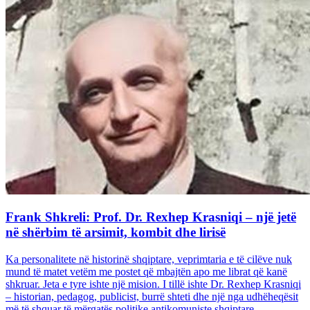
Frank Shkreli: Prof. Dr. Rexhep Krasniqi – një jetë
në shërbim të arsimit, kombit dhe lirisë
Ka personalitete në historinë shqiptare, veprimtaria e të cilëve nuk
mund të matet vetëm me postet që mbajtën apo me librat që kanë
shkruar. Jeta e tyre ishte një mision. I tillë ishte Dr. Rexhep Krasniqi
– historian, pedagog, publicist, burrë shteti dhe një nga udhëheqësit
më të shquar të mërgatës politike antikomuniste shqiptare...