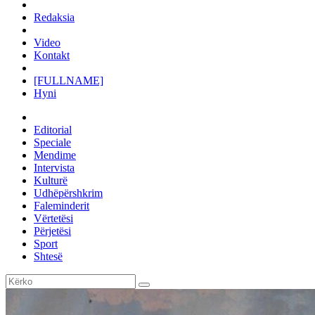
Redaksia
Video
Kontakt
[FULLNAME]
Hyni
Editorial
Speciale
Mendime
Intervista
Kulturë
Udhëpërshkrim
Faleminderit
Vërtetësi
Përjetësi
Sport
Shtesë