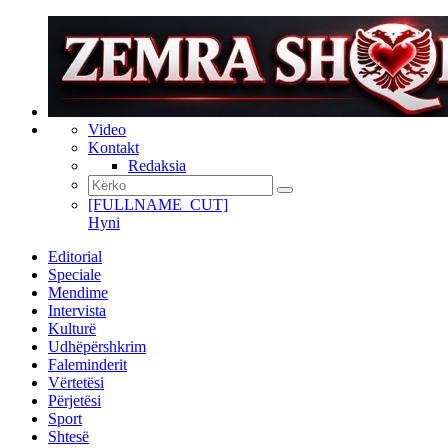
Video
Kontakt
Redaksia
[FULLNAME_CUT]
Hyni
Editorial
Speciale
Mendime
Intervista
Kulturë
Udhëpërshkrim
Faleminderit
Vërtetësi
Përjetësi
Sport
Shtesë