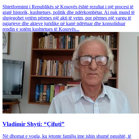
Shtetformimi i Republikës së Kosovës është rezultat i një procesi të
gjatë historik, kushtetues, politik dhe ndërkombëtar. Ai nuk mund të
shpjegohet vetëm përmes një akti të vetm, por përmes një vargu të
ngjarjeve dhe akteve juridike që kanë ndërtuar dhe konsoliduar
rendin e sotëm kushtetues të Kosovës...
Vladimir Shyti: “Çifuti”
Në dhomat e vogla, ku jetonte familja ime ishin shumë ngushtë, të