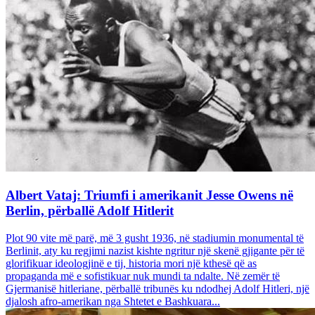
Albert Vataj: Triumfi i amerikanit Jesse Owens në
Berlin, përballë Adolf Hitlerit
Plot 90 vite më parë, më 3 gusht 1936, në stadiumin monumental të
Berlinit, aty ku regjimi nazist kishte ngritur një skenë gjigante për të
glorifikuar ideologjinë e tij, historia mori një kthesë që as
propaganda më e sofistikuar nuk mundi ta ndalte. Në zemër të
Gjermanisë hitleriane, përballë tribunës ku ndodhej Adolf Hitleri, një
djalosh afro-amerikan nga Shtetet e Bashkuara...