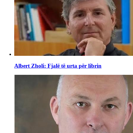
Albert Zholi: Fjalë të urta për librin