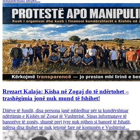
shquheshin nëpër...
Rrezart Kalaja: Kisha në Zogaj do të ndërtohet –
trashëgimia jonë nuk mund të fshihet!
Ditëve të fundit, disa persona janë mbledhur për ta kundërshtuar
ndërtimin e Kishës në Zogaj të Vushtrrisë. Sipas informatave të
banorëve të zonës, shumë prej tyre nuk njihen si banorë të fshatit,
ndërsa disa thuhet se nuk jetojnë fare në komunën e Vushtrrisë...