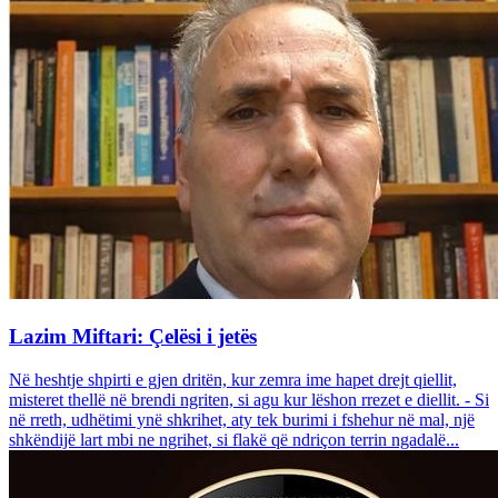
Lazim Miftari: Çelësi i jetës
Në heshtje shpirti e gjen dritën, kur zemra ime hapet drejt qiellit,
misteret thellë në brendi ngriten, si agu kur lëshon rrezet e diellit. - Si
në rreth, udhëtimi ynë shkrihet, aty tek burimi i fshehur në mal, një
shkëndijë lart mbi ne ngrihet, si flakë që ndriçon terrin ngadalë...