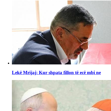
Lekë Mrijaj: Kur shpata fillon të ecë mbi ne