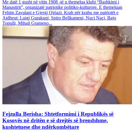
Me datë 1 gusht në vitin 1908 -të u themelua klubi “Bashkimi i
Manastirit”, organizatë patriotike politiko-kulturore. E themeluan
Fehim Zavalani e Gjergj Qiriazi. Krah për krahu me patriotët e
Atdheut: Luigj Gurakuqi, Spiro Bellkameni, Nuçi Naçi, Bajo
Topulli, Mihail Grameno...
Fejzulla Berisha: Shtetformimi i Republikës së
Kosovës në dritën e së drejtës së brendshme,
kushtetuese dhe ndërkombëtare