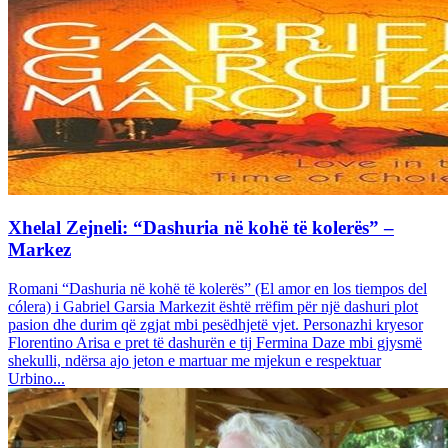
Xhelal Zejneli: “Dashuria në kohë të kolerës” –
Markez
Romani “Dashuria në kohë të kolerës” (El amor en los tiempos del
cólera) i Gabriel Garsia Markezit është rrëfim për një dashuri plot
pasion dhe durim që zgjat mbi pesëdhjetë vjet. Personazhi kryesor
Florentino Arisa e pret të dashurën e tij Fermina Daze mbi gjysmë
shekulli, ndërsa ajo jeton e martuar me mjekun e respektuar
Urbino...