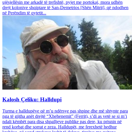
ujësjellësin me arkadë të trefishtë, pyjet me portokaj, mora udhën
drejt kolonive shqiptare të San-Demetrios [Shën Mitrit], që ndodhen
në Perëndim të qytetit...
Kalosh Çeliku: Halldupi
Turma e halldupëve që m’u ndërsye pas shpine dhe më shtynte para
nga të gjitha anët drejtë “Xhehenemit” (Ferrit), s’di as vetë se si m’i
ndali këmbët para disa shpalljeve publike pas dere, ku prisnin në
rend korbat dhe sorrat e zeza. Halldupët, me ferexhetë hedhur