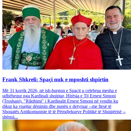
Frank Shkreli: Spaçi nuk e mposhti shpirtin
Më 31 korrik 2026, në ish-burgun e Spaçit u celebrua mesha e
udhëhequr nga Kardinali shqiptar, Hirësia e Tij Ernest Simoni
(Troshani). "Rikthimi" i Kardinalit Ernest Simoni në vendin ku
dikur ka vuajtur dënimin dhe punën e detyruar --me ftesë të
Shoqatës Antikomuniste të të Përndjekurve Politikë të Shqipërisë --
shënoi...