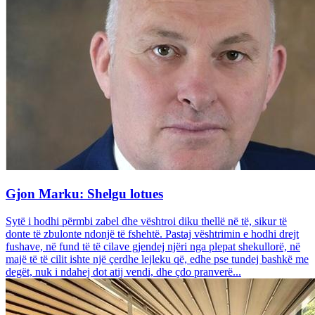
Gjon Marku: Shelgu lotues
Sytë i hodhi përmbi zabel dhe vështroi diku thellë në të, sikur të
donte të zbulonte ndonjë të fshehtë. Pastaj vështrimin e hodhi drejt
fushave, në fund të të cilave gjendej njëri nga plepat shekullorë, në
majë të të cilit ishte një çerdhe lejleku që, edhe pse tundej bashkë me
degët, nuk i ndahej dot atij vendi, dhe çdo pranverë...