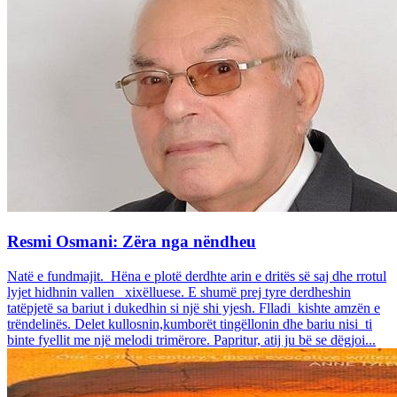
Resmi Osmani: Zëra nga nëndheu
Natë e fundmajit. Hëna e plotë derdhte arin e dritës së saj dhe rrotul
lyjet hidhnin vallen xixëlluese. E shumë prej tyre derdheshin
tatëpjetë sa bariut i dukedhin si një shi yjesh. Flladi kishte amzën e
trëndelinës. Delet kullosnin,kumborët tingëllonin dhe bariu nisi ti
binte fyellit me një melodi trimërore. Papritur, atij ju bë se dëgjoi...