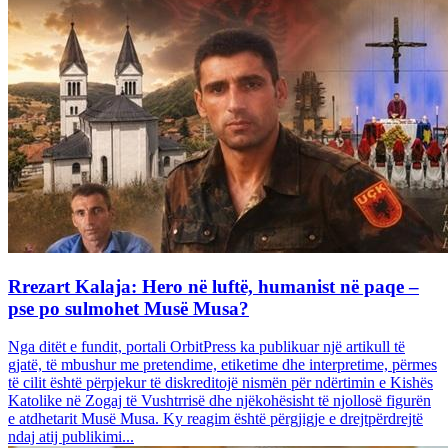
Rrezart Kalaja: Hero në luftë, humanist në paqe –
pse po sulmohet Musë Musa?
Nga ditët e fundit, portali OrbitPress ka publikuar një artikull të
gjatë, të mbushur me pretendime, etiketime dhe interpretime, përmes
të cilit është përpjekur të diskreditojë nismën për ndërtimin e Kishës
Katolike në Zogaj të Vushtrrisë dhe njëkohësisht të njollosë figurën
e atdhetarit Musë Musa. Ky reagim është përgjigje e drejtpërdrejtë
ndaj atij publikimi...