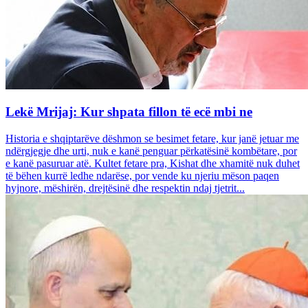
Lekë Mrijaj: Kur shpata fillon të ecë mbi ne
Historia e shqiptarëve dëshmon se besimet fetare, kur janë jetuar me
ndërgjegje dhe urti, nuk e kanë penguar përkatësinë kombëtare, por
e kanë pasuruar atë. Kultet fetare pra, Kishat dhe xhamitë nuk duhet
të bëhen kurrë ledhe ndarëse, por vende ku njeriu mëson paqen
hyjnore, mëshirën, drejtësinë dhe respektin ndaj tjetrit...