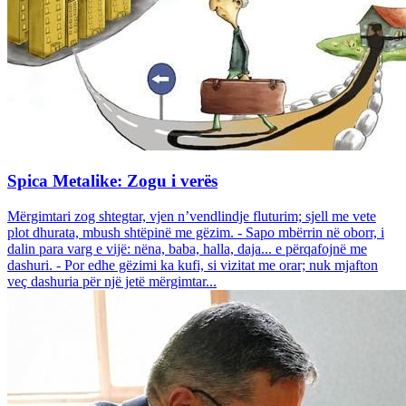
Spica Metalike: Zogu i verës
Mërgimtari zog shtegtar, vjen n’vendlindje fluturim; sjell me vete
plot dhurata, mbush shtëpinë me gëzim. - Sapo mbërrin në oborr, i
dalin para varg e vijë: nëna, baba, halla, daja... e përqafojnë me
dashuri. - Por edhe gëzimi ka kufi, si vizitat me orar; nuk mjafton
veç dashuria për një jetë mërgimtar...