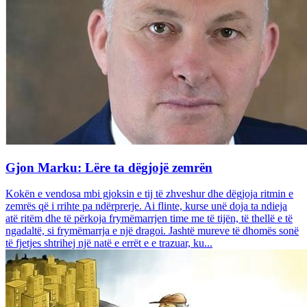
Gjon Marku: Lëre ta dëgjojë zemrën
Kokën e vendosa mbi gjoksin e tij të zhveshur dhe dëgjoja ritmin e
zemrës që i rrihte pa ndërprerje. Ai flinte, kurse unë doja ta ndieja
atë ritëm dhe të përkoja frymëmarrjen time me të tijën, të thellë e të
ngadaltë, si frymëmarrja e një dragoi. Jashtë mureve të dhomës sonë
të fjetjes shtrihej një natë e errët e e trazuar, ku...