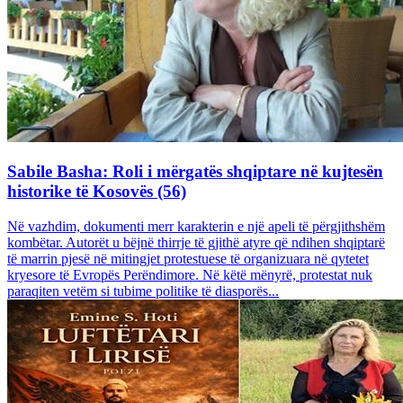
Sabile Basha: Roli i mërgatës shqiptare në kujtesën
historike të Kosovës (56)
Në vazhdim, dokumenti merr karakterin e një apeli të përgjithshëm
kombëtar. Autorët u bëjnë thirrje të gjithë atyre që ndihen shqiptarë
të marrin pjesë në mitingjet protestuese të organizuara në qytetet
kryesore të Evropës Perëndimore. Në këtë mënyrë, protestat nuk
paraqiten vetëm si tubime politike të diasporës...