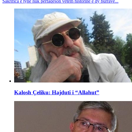
Sakrifica e tyne nuk përfaqëson vetëm historinë e dy burrave...
Kalosh Çeliku: Hajduti i “Allahut”