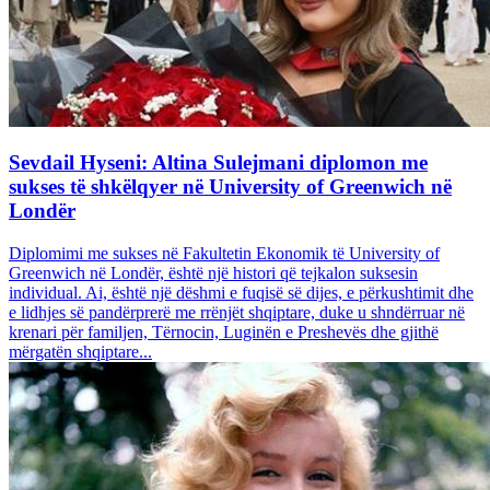
Sevdail Hyseni: Altina Sulejmani diplomon me
sukses të shkëlqyer në University of Greenwich në
Londër
Diplomimi me sukses në Fakultetin Ekonomik të University of
Greenwich në Londër, është një histori që tejkalon suksesin
individual. Ai, është një dëshmi e fuqisë së dijes, e përkushtimit dhe
e lidhjes së pandërprerë me rrënjët shqiptare, duke u shndërruar në
krenari për familjen, Tërnocin, Luginën e Preshevës dhe gjithë
mërgatën shqiptare...