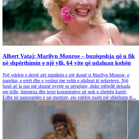
Albert Vataj: Marilyn Monroe – buzëqeshja që u fik
në shpërthimin e një ylli, 64 vite që ndaluan kohën
Një vdekje e denjë për mistikën e një ikonë si Marilyn Monroe, e
papritur, e errët dhe e veshur me velin e pluhurt të sekreteve. Një
fund që la pas më shumë pyetje se përgjigje, duke mbjellë dekada
me trille, hipoteza dhe teori konspirative që nuk u zbehën kurrë.
Edhe në panoramën e saj mortore, ajo vdekje ruajti një shkëlqim të...