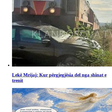
Lekë Mrijaj: Kur përgjegjësia del nga shinat e
trenit