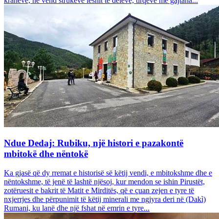
krahëve, në vend strukeve leshit të deleve, tirqëve me gajtana...
Ndue Dedaj: Rubiku, një histori e pazakontë
mbitokë dhe nëntokë
Ka gjasë që dy rremat e historisë së këtij vendi, e mbitokshme dhe e
nëntokshme, të jenë të lashtë njësoj, kur mendon se ishin Pirustët,
zotëruesit e bakrit të Matit e Mirditës, që e çuan zejen e tyre të
nxjerrjes dhe përpunimit të këtij minerali me ngjyra deri në (Dakì)
Rumani, ku lanë dhe një fshat në emrin e tyre...