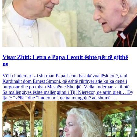
Visar Zhiti: Letra e Papa Leonit është për të gjithë
ne
Vëlla i nderuar! - i shkruan Papa Leoni bashkëvuajtësit tonë, tani
Kardinalit dom Ernest Simoni, që është rikthyer atje ku ka qenë i
burgosur dhe po mban Meshën e Shenjtë. Vëlla i nderuar, - i thotë.
Sa mallëngjyes është mallëngjimi i Tij! Njerëzor, që arrin qiejt… Dy
fjalë: “vëlla” dhe “i nderuar”, që na mungojnë aq shumë…