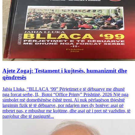
Ajete Zogaj: Testament i kujtesës, humanizmit dhe
qëndresës
Jahja Lluka, “BLLACA ‘99” Përjetimet e të dëbuarve me dhunë
nga forcat serbe, II, Botoi “Office Printy” Prishtinë, 2026 Një nga
simbolet më domethënëse është treni. Ai nuk përfaqëson thjeshtë
largimin fizik të të dëbuarve, por ndarjen mes dy botëve: asaj që
mbetet pas, e mbushur me kujtime, dhe asaj që i pret në vazhdim, të
panjohur dhe të pasigurtë...