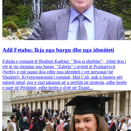
Adil Fetahu: Ikja nga burgu dhe nga identiteti
Fabula e romanit të Ibrahim Kadriut: ‘’Ikja si shpëtim’’, është ikja i
një të riu shqiptar nga burgu ‘’Zabela’’ i qytetit të Pozharevcit
(Serbi), e më pastaj ikja edhe nga identiteti i vet personal (në
Shqipëri). Kryeprotagonisti i romanit, Mal Coli, nuk u burgos për
ndonjë ideal, por e zuri taksirati që u përfshi në protesta, edhe herën
e parë në Prishtinë, edhe herën e dytë në Tiranë...