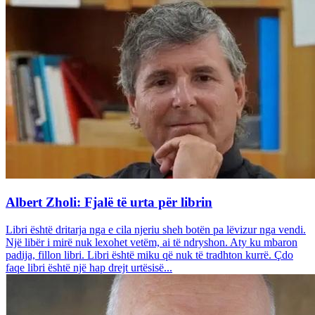
Albert Zholi: Fjalë të urta për librin
Libri është dritarja nga e cila njeriu sheh botën pa lëvizur nga vendi.
Një libër i mirë nuk lexohet vetëm, ai të ndryshon. Aty ku mbaron
padija, fillon libri. Libri është miku që nuk të tradhton kurrë. Çdo
faqe libri është një hap drejt urtësisë...