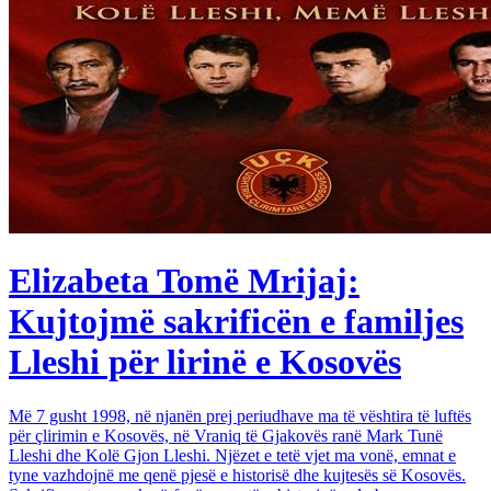
Elizabeta Tomë Mrijaj:
Kujtojmë sakrificën e familjes
Lleshi për lirinë e Kosovës
Më 7 gusht 1998, në njanën prej periudhave ma të vështira të luftës
për çlirimin e Kosovës, në Vraniq të Gjakovës ranë Mark Tunë
Lleshi dhe Kolë Gjon Lleshi. Njëzet e tetë vjet ma vonë, emnat e
tyne vazhdojnë me qenë pjesë e historisë dhe kujtesës së Kosovës.