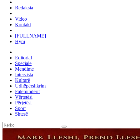
Redaksia
Video
Kontakt
[FULLNAME]
Hyni
Editorial
Speciale
Mendime
Intervista
Kulturë
Udhëpërshkrim
Faleminderit
Vërtetësi
Përjetësi
Sport
Shtesë