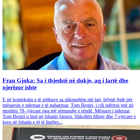
Fran Gjoka: Sa i thjeshtë në dukje, aq i lartë dhe
njerëzor ishte
E në kontekstin e të gjithave sa shkruajtëm më lart, bëjmë fjalë për
mësuesin e nderuar e të paharruar, Tom Beqiri, i cili ndërroi jetë në
moshën 78- vjeçare nga një sëmundje e rëndë. Mësuesi i nderuar,
Tom Beqiri u lind në fshatin Simon. Shkollën fillore dhe 7-vjeçare e
kreu në fshatin e tij të lindjes...