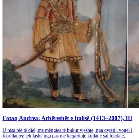
Fotaq Andrea: Arbëreshët e Italisë (1413–2007), III
U nisa një të diel, me mëngjes të bukur vjeshte, nga qyteti i vogël i
Korilianos; tek lashë nga pas me keqardhje kullat e saj feudale,