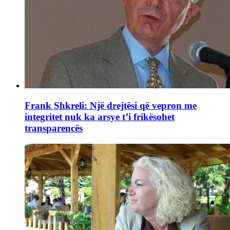
Frank Shkreli: Një drejtësi që vepron me
integritet nuk ka arsye t’i frikësohet
transparencës