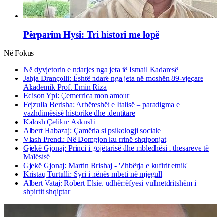
Përparim Hysi: Tri histori me lopë
Në Fokus
Në dyvjetorin e ndarjes nga jeta të Ismail Kadaresë
Jahja Drançolli: Është ndarë nga jeta në moshën 89-vjeçare
Akademik Prof. Emin Riza
Edison Ypi: Çemerrica mon amour
Fejzulla Berisha: Arbëreshët e Italisë – paradigma e
vazhdimësisë historike dhe identitare
Kalosh Çeliku: Askushi
Albert Habazaj: Çamëria si psikologji sociale
Vlash Prendi: Në Domgjon ku rrinë shqiponjat
Gjekë Gjonaj: Princi i gojëtarisë dhe mbledhësi i thesareve të
Malësisë
Gjekë Gjonaj: Martin Brishaj - 'Zhbërja e kufirit etnik'
Kristaq Turtulli: Syri i nënës mbeti në mjegull
Albert Vataj: Robert Elsie, udhërrëfyesi vullnetdritshëm i
shpirtit shqiptar