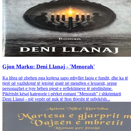
Gjon Marku: Deni Llanaj - 'Menorah'
Ka libra që zbehen nga kujtesa sapo mbyllet faqja e fundit, dhe ka të
tjerë që vazhdojnë të jetojnë gjatë në mendjen e lexuesit, sepse
personazhet e tyre bëhen pjesë e reflektimeve të përditshme.
Pikërisht kësaj kategorie i përket romani "Menorah" i shkrimtarit
Deni Llanaj - një vepër që nuk të fton thjesht të ndjekësh...