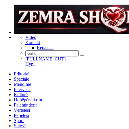
Video
Kontakt
Redaksia
[FULLNAME_CUT]
Hyni
Editorial
Speciale
Mendime
Intervista
Kulturë
Udhëpërshkrim
Faleminderit
Vërtetësi
Përjetësi
Sport
Shtesë