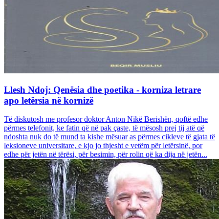
Llesh Ndoj: Qenësia dhe poetika - korniza letrare
apo letërsia në kornizë
Të diskutosh me profesor doktor Anton Nikë Berishën, qoftë edhe
përmes telefonit, ke fatin që në pak çaste, të mësosh prej tij atë që
ndoshta nuk do të mund ta kishe mësuar as përmes cikleve të gjata të
leksioneve universitare, e kjo jo thjesht e vetëm për letërsinë, por
edhe për jetën në tërësi, për besimin, për rolin që ka dija në jetën...