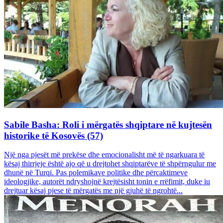
Sabile Basha: Roli i mërgatës shqiptare në kujtesën
historike të Kosovës (57)
Një nga pjesët më prekëse dhe emocionalisht më të ngarkuara të
kësaj thirrjeje është ajo që u drejtohet shqiptarëve të shpërngulur me
dhunë në Turqi. Pas polemikave politike dhe përcaktimeve
ideologjike, autorët ndryshojnë krejtësisht tonin e rrëfimit, duke iu
drejtuar kësaj pjese të mërgatës me një gjuhë të ngrohtë...