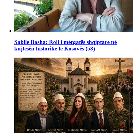
Sabile Basha: Roli i mërgatës shqiptare në
kujtesën historike të Kosovës (58)