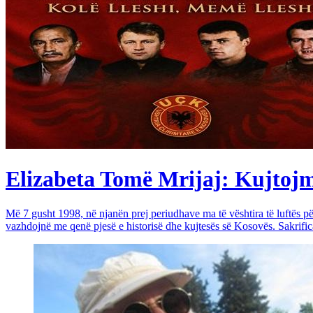
Elizabeta Tomë Mrijaj: Kujtojmë 
Më 7 gusht 1998, në njanën prej periudhave ma të vështira të luftës 
vazhdojnë me qenë pjesë e historisë dhe kujtesës së Kosovës. Sakrific