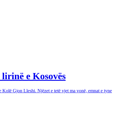
 lirinë e Kosovës
e Kolë Gjon Lleshi. Njëzet e tetë vjet ma vonë, emnat e tyne