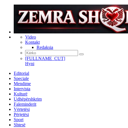
Video
Kontakt
Redaksia
[FULLNAME_CUT]
Hyni
Editorial
Speciale
Mendime
Intervista
Kulturë
Udhëpërshkrim
Faleminderit
Vërtetësi
Përjetësi
Sport
Shtesë