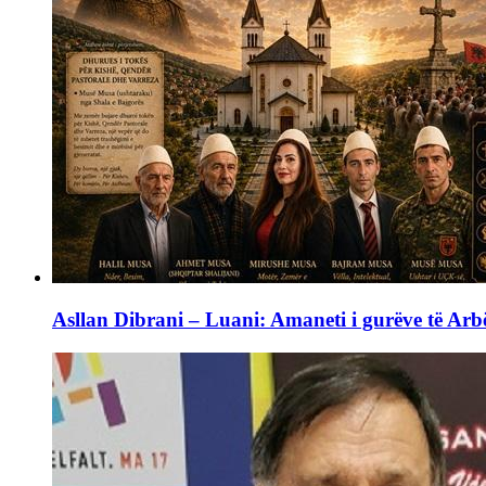
Asllan Dibrani – Luani: Amaneti i gurëve të Arbë