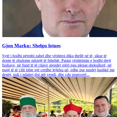
Gjon Marku: Shelgu lotues
Sytë i hodhi përmbi zabel dhe vështroi diku thellë në të, sikur të
donte të zbulonte ndonjë të fshehtë. Pastaj vështrimin e hodhi drejt
fushave, në fund të të cilave gjendej njëri nga plepat shekullorë, në
majë të të cilit ishte një çerdhe lejleku që, edhe pse tundej bashkë me
degët, nuk i ndahej dot atij vendi, dhe çdo pranverë...