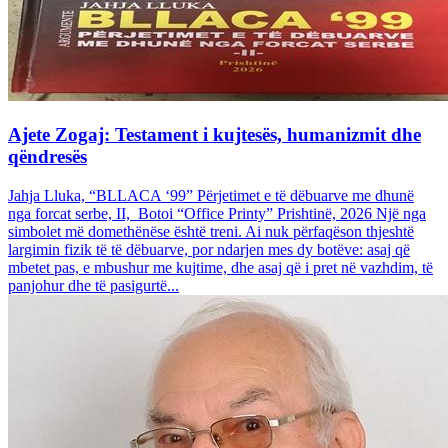
Ajete Zogaj: Testament i kujtesës, humanizmit dhe
qëndresës
Jahja Lluka, “BLLACA ‘99” Përjetimet e të dëbuarve me dhunë
nga forcat serbe, II, Botoi “Office Printy” Prishtinë, 2026 Një nga
simbolet më domethënëse është treni. Ai nuk përfaqëson thjeshtë
largimin fizik të të dëbuarve, por ndarjen mes dy botëve: asaj që
mbetet pas, e mbushur me kujtime, dhe asaj që i pret në vazhdim, të
panjohur dhe të pasigurtë...