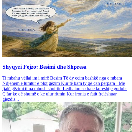
Shyqyri Fejzo: Besimi dhe Shpresa
Ti mbahu vëllai im i mirë Besim Të dy ecim bashkë nga e mbara
Ndjehem e lumtur e plot gëzim Kur të kam ty që çan përpara - Me
fjalë gëzimi ti na mbush shpirtin Ledhaton sedra e kureshtje gudulis
Ç'far ke që shumë e ke ulur ritmin Kur ironia e fatit frelëshuar
gjezdis...