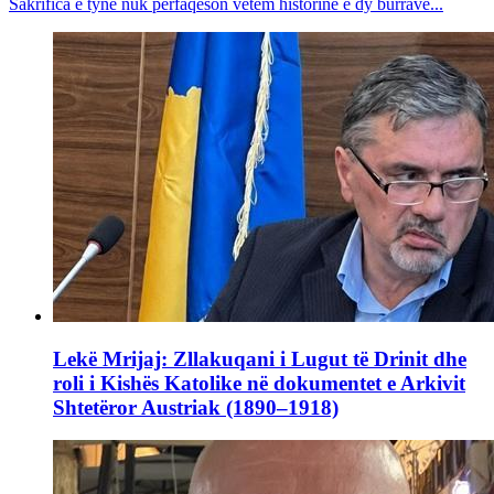
Sakrifica e tyne nuk përfaqëson vetëm historinë e dy burrave...
Lekë Mrijaj: Zllakuqani i Lugut të Drinit dhe
roli i Kishës Katolike në dokumentet e Arkivit
Shtetëror Austriak (1890–1918)