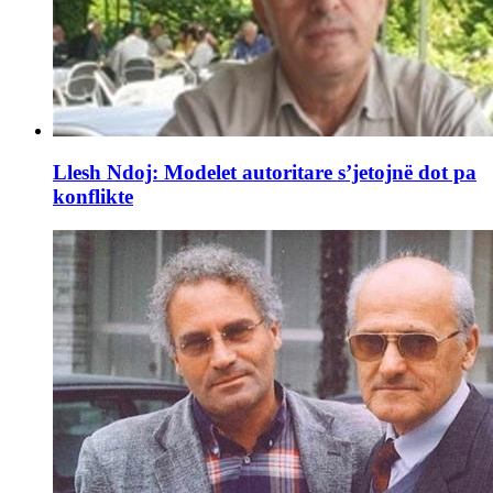
Llesh Ndoj: Modelet autoritare s’jetojnë dot pa
konflikte