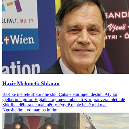
Hazir Mehmeti: Shkuan
Bashkë me retë shkoi dhe shiu Çatia e etur ngeli dëshmi Aty ku
gjelbërimi gufon E gjallë kujtimeve mbete ti Kur pranvera lulet falë
Shkrihet dëbora në mall për ty Fytyrë e jote hënë mbi mal
Ngushëllim i vonuar, pa kthim...