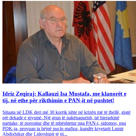
Idriz Zeqiraj: Kallauzi Isa Mustafa, me klanorët e
tij, në ethe për rikthimin e PAN-it në pushtet!
Situata në LDK deri më 30 korrik ishte në krizën më të thellë, gjatë
një dekade e gjysmë. Një grup të pakënaqurish, në hierarkinë
partiake, të porositur dhe të mbështetur nga PAN-i, sidomos, nga
PDK-ja, provuan ta bëjnë puçin mafioz, kundër kryetarit Lumir
Abdixhikut dhe Lidershipit të tij.,,