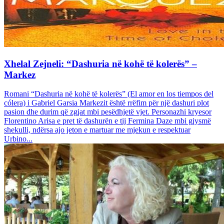
Xhelal Zejneli: “Dashuria në kohë të kolerës” –
Markez
Romani “Dashuria në kohë të kolerës” (El amor en los tiempos del
cólera) i Gabriel Garsia Markezit është rrëfim për një dashuri plot
pasion dhe durim që zgjat mbi pesëdhjetë vjet. Personazhi kryesor
Florentino Arisa e pret të dashurën e tij Fermina Daze mbi gjysmë
shekulli, ndërsa ajo jeton e martuar me mjekun e respektuar
Urbino...