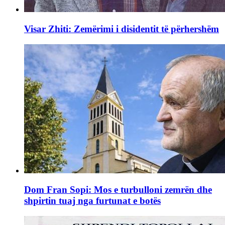
Visar Zhiti: Zemërimi i disidentit të përhershëm
Dom Fran Sopi: Mos e turbulloni zemrën dhe
shpirtin tuaj nga furtunat e botës