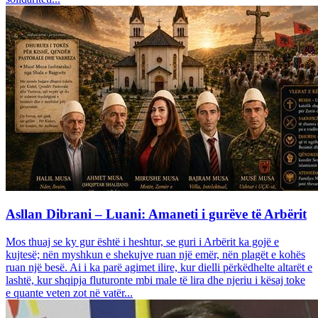
Asllan Dibrani – Luani: Amaneti i gurëve të Arbërit
Mos thuaj se ky gur është i heshtur, se guri i Arbërit ka gojë e
kujtesë; nën myshkun e shekujve ruan një emër, nën plagët e kohës
ruan një besë. Ai i ka parë agimet ilire, kur dielli përkëdhelte altarët e
lashtë, kur shqipja fluturonte mbi male të lira dhe njeriu i kësaj toke
e quante veten zot në vatër...