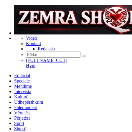
Video
Kontakt
Redaksia
[FULLNAME_CUT]
Hyni
Editorial
Speciale
Mendime
Intervista
Kulturë
Udhëpërshkrim
Faleminderit
Vërtetësi
Përjetësi
Sport
Shtesë