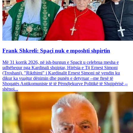
Frank Shkreli: Spaçi nuk e mposhti shpirtin
Më 31 korrik 2026, në ish-burgun e Spaçit u celebrua mesha e
udhëhequr nga Kardinali shqiptar, Hirësia e Tij Ernest Simoni
(Troshani). "Rikthimi" i Kardinalit Ernest Simoni në vendin ku
dikur ka vuajtur dënimin dhe punën e detyruar --me ftesë të
Shoqatës Antikomuniste të të Përndjekurve Politikë të Shqipërisë --
shënoi...