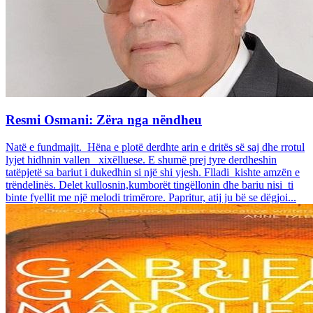
Resmi Osmani: Zëra nga nëndheu
Natë e fundmajit. Hëna e plotë derdhte arin e dritës së saj dhe rrotul
lyjet hidhnin vallen xixëlluese. E shumë prej tyre derdheshin
tatëpjetë sa bariut i dukedhin si një shi yjesh. Flladi kishte amzën e
trëndelinës. Delet kullosnin,kumborët tingëllonin dhe bariu nisi ti
binte fyellit me një melodi trimërore. Papritur, atij ju bë se dëgjoi...