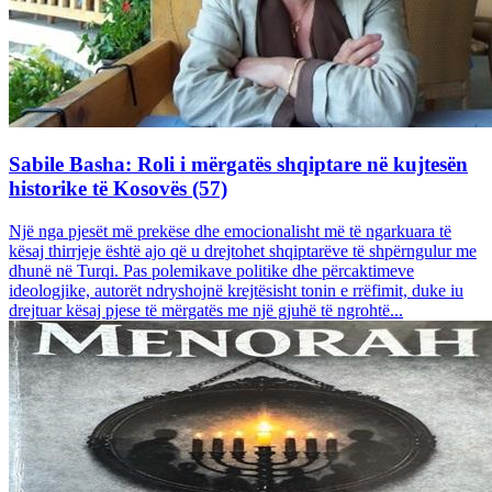
Sabile Basha: Roli i mërgatës shqiptare në kujtesën
historike të Kosovës (57)
Një nga pjesët më prekëse dhe emocionalisht më të ngarkuara të
kësaj thirrjeje është ajo që u drejtohet shqiptarëve të shpërngulur me
dhunë në Turqi. Pas polemikave politike dhe përcaktimeve
ideologjike, autorët ndryshojnë krejtësisht tonin e rrëfimit, duke iu
drejtuar kësaj pjese të mërgatës me një gjuhë të ngrohtë...