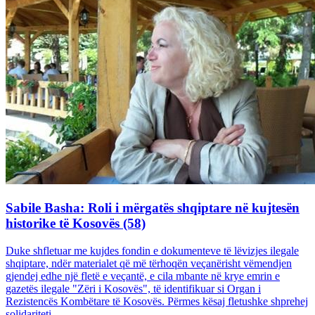
Sabile Basha: Roli i mërgatës shqiptare në kujtesën
historike të Kosovës (58)
Duke shfletuar me kujdes fondin e dokumenteve të lëvizjes ilegale
shqiptare, ndër materialet që më tërhoqën veçanërisht vëmendjen
gjendej edhe një fletë e veçantë, e cila mbante në krye emrin e
gazetës ilegale "Zëri i Kosovës", të identifikuar si Organ i
Rezistencës Kombëtare të Kosovës. Përmes kësaj fletushke shprehej
solidariteti...