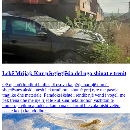
Lekë Mrijaj: Kur përgjegjësia del nga shinat e trenit
Që nga përfundimi i luftës, Kosova ka përjetuar një numër
shqetësues aksidentesh hekurudhore, shumë prej tyre me pasoja
tragjike dhe materiale. Paradoksi është i rëndë: një vend i vogël, me
pak trena dhe me një rrjet të kufizuar hekurudhor, vazhdon të
numërojë viktima, ndërsa kambana e alarmit bie zakonisht vetëm
pasi e keqja ka ndodhur...