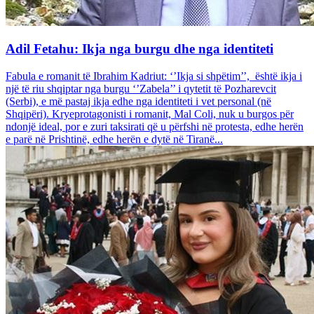
Adil Fetahu: Ikja nga burgu dhe nga identiteti
Fabula e romanit të Ibrahim Kadriut: ‘’Ikja si shpëtim’’, është ikja i
një të riu shqiptar nga burgu ‘’Zabela’’ i qytetit të Pozharevcit
(Serbi), e më pastaj ikja edhe nga identiteti i vet personal (në
Shqipëri). Kryeprotagonisti i romanit, Mal Coli, nuk u burgos për
ndonjë ideal, por e zuri taksirati që u përfshi në protesta, edhe herën
e parë në Prishtinë, edhe herën e dytë në Tiranë...