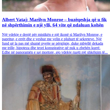
Albert Vataj: Marilyn Monroe – buzëqeshja që u fik
në shpërthimin e një ylli, 64 vite që ndaluan kohën
Një vdekje e denjë për mistikën e një ikonë si Marilyn Monroe, e
papritur, e errët dhe e veshur me velin e pluhurt të sekreteve. Një
fund që la pas më shumë pyetje se përgjigje, duke mbjellë dekada
me trille, hipoteza dhe teori konspirative që nuk u zbehën kurrë.
Edhe në panoramën e saj mortore, ajo vdekje ruajti një shkëlqim të...