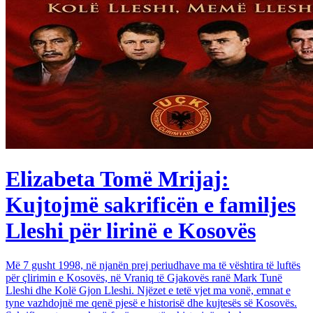
Elizabeta Tomë Mrijaj:
Kujtojmë sakrificën e familjes
Lleshi për lirinë e Kosovës
Më 7 gusht 1998, në njanën prej periudhave ma të vështira të luftës
për çlirimin e Kosovës, në Vraniq të Gjakovës ranë Mark Tunë
Lleshi dhe Kolë Gjon Lleshi. Njëzet e tetë vjet ma vonë, emnat e
tyne vazhdojnë me qenë pjesë e historisë dhe kujtesës së Kosovës.