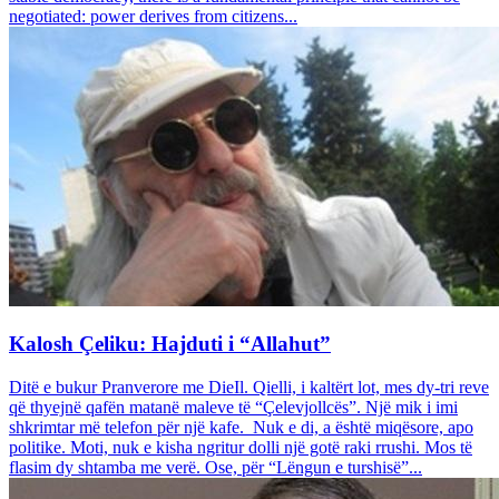
negotiated: power derives from citizens...
Kalosh Çeliku: Hajduti i “Allahut”
Ditë e bukur Pranverore me DieIl. Qielli, i kaltërt lot, mes dy-tri reve
që thyejnë qafën matanë maleve të “Çelevjollcës”. Një mik i imi
shkrimtar më telefon për një kafe. Nuk e di, a është miqësore, apo
politike. Moti, nuk e kisha ngritur dolli një gotë raki rrushi. Mos të
flasim dy shtamba me verë. Ose, për “Lëngun e turshisë”...