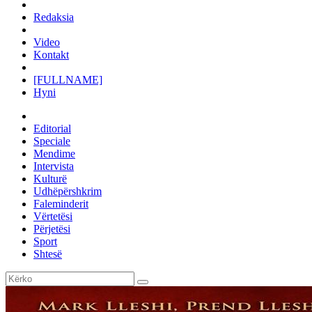
Redaksia
Video
Kontakt
[FULLNAME]
Hyni
Editorial
Speciale
Mendime
Intervista
Kulturë
Udhëpërshkrim
Faleminderit
Vërtetësi
Përjetësi
Sport
Shtesë