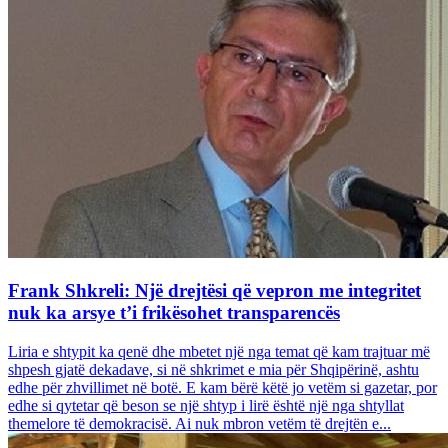
Frank Shkreli: Një drejtësi që vepron me integritet
nuk ka arsye t’i frikësohet transparencës
Liria e shtypit ka qenë dhe mbetet një nga temat që kam trajtuar më
shpesh gjatë dekadave, si në shkrimet e mia për Shqipërinë, ashtu
edhe për zhvillimet në botë. E kam bërë këtë jo vetëm si gazetar, por
edhe si qytetar që beson se një shtyp i lirë është një nga shtyllat
themelore të demokracisë. Ai nuk mbron vetëm të drejtën e...