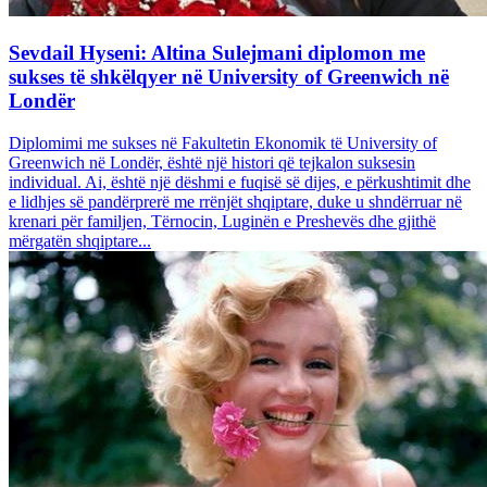
Sevdail Hyseni: Altina Sulejmani diplomon me
sukses të shkëlqyer në University of Greenwich në
Londër
Diplomimi me sukses në Fakultetin Ekonomik të University of
Greenwich në Londër, është një histori që tejkalon suksesin
individual. Ai, është një dëshmi e fuqisë së dijes, e përkushtimit dhe
e lidhjes së pandërprerë me rrënjët shqiptare, duke u shndërruar në
krenari për familjen, Tërnocin, Luginën e Preshevës dhe gjithë
mërgatën shqiptare...