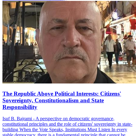
The Republic Above Political Interests: Citizens'
Sovereignty, Constitutionalism and State
Responsibility
Isuf B. Bajrami - A perspective on democratic governance,
constitutional principles and the role of citizens' sovereignty in state-
building When the Vote Speaks, Institutions Must Listen In every
stable democracy, there is a fundamental principle that cannot be