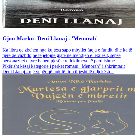
Gjon Marku: Deni Llanaj - 'Menorah'
Ka libra që zbehen nga kujtesa sapo mbyllet faqja e fundit, dhe ka të
tjerë që vazhdojnë të jetojnë gjatë në mendjen e lexuesit, sepse
personazhet e tyre bëhen pjesë e reflektimeve të përditshme.
Pikërisht kësaj kategorie i përket romani "Menorah" i shkrimtarit
Deni Llanaj - një vepër që nuk të fton thjesht të ndjekësh...