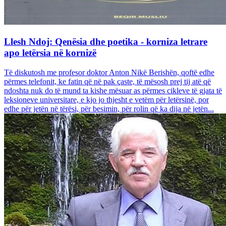
Llesh Ndoj: Qenësia dhe poetika - korniza letrare
apo letërsia në kornizë
Të diskutosh me profesor doktor Anton Nikë Berishën, qoftë edhe
përmes telefonit, ke fatin që në pak çaste, të mësosh prej tij atë që
ndoshta nuk do të mund ta kishe mësuar as përmes cikleve të gjata të
leksioneve universitare, e kjo jo thjesht e vetëm për letërsinë, por
edhe për jetën në tërësi, për besimin, për rolin që ka dija në jetën...