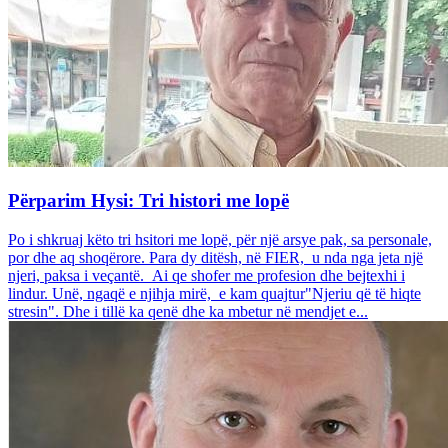
Përparim Hysi: Tri histori me lopë
Po i shkruaj këto tri hsitori me lopë, për një arsye pak, sa personale,
por dhe aq shoqërore. Para dy ditësh, në FIER, u nda nga jeta një
njeri, paksa i veçantë. Ai qe shofer me profesion dhe bejtexhi i
lindur. Unë, ngaqë e njihja mirë, e kam quajtur"Njeriu që të hiqte
stresin". Dhe i tillë ka qenë dhe ka mbetur në mendjet e...