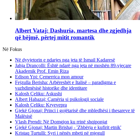
Albert Vataj: Dashuria, martesa dhe zgjedhja
që bëjmë, përtej mitit romantik
Në Fokus
Në dyvjetorin e ndarjes nga jeta të Ismail Kadaresë
Jahja Drançolli: Është ndarë nga jeta në moshën 89-vjeçare
Akademik Prof. Emin Riza
Edison Ypi: Çemerrica mon amour
Fejzulla Berisha: Arbëreshët e Italisë – paradigma e
vazhdimësisë historike dhe identitare
Kalosh Çeliku: Askushi
Albert Habazaj: Çamëria si psikologji sociale
Kalosh Çeliku: Kryevepra
Gjekë Gjonaj: Princi i gojëtarisë dhe mbledhësi i thesareve të
Malësisë
Vlash Prendi: Në Domgjon ku rrinë shqiponjat
Gjekë Gjonaj: Martin Brishaj - 'Zhbërja e kufirit etnik'
Kristaq Turtulli: Syri i nënës mbeti në mjegull