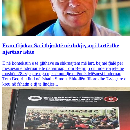
Fran Gjoka: Sa i thjeshtë në dukje, aq i lartë dhe
njerëzor ishte
E në kontekstin e të gjithave sa shkruajtëm më lart, bëjmë fjalë për
mësuesin e nderuar e të paharruar, Tom Beqiri, i cili ndërroi jetë në
moshën 78- vjeçare nga një sëmundje e rëndë. Mësuesi i nderuar,
Tom Beqiri u lind në fshatin Simon. Shkollën fillore dhe 7-vjeçare e
kreu në fshatin e tij të lindjes...