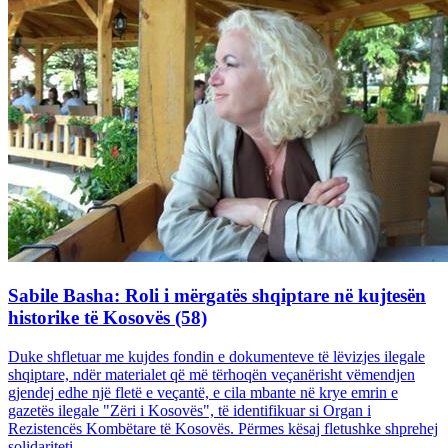
Sabile Basha: Roli i mërgatës shqiptare në kujtesën
historike të Kosovës (58)
Duke shfletuar me kujdes fondin e dokumenteve të lëvizjes ilegale
shqiptare, ndër materialet që më tërhoqën veçanërisht vëmendjen
gjendej edhe një fletë e veçantë, e cila mbante në krye emrin e
gazetës ilegale "Zëri i Kosovës", të identifikuar si Organ i
Rezistencës Kombëtare të Kosovës. Përmes kësaj fletushke shprehej
solidariteti...