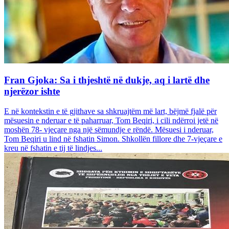
Fran Gjoka: Sa i thjeshtë në dukje, aq i lartë dhe
njerëzor ishte
E në kontekstin e të gjithave sa shkruajtëm më lart, bëjmë fjalë për
mësuesin e nderuar e të paharruar, Tom Beqiri, i cili ndërroi jetë në
moshën 78- vjeçare nga një sëmundje e rëndë. Mësuesi i nderuar,
Tom Beqiri u lind në fshatin Simon. Shkollën fillore dhe 7-vjeçare e
kreu në fshatin e tij të lindjes...