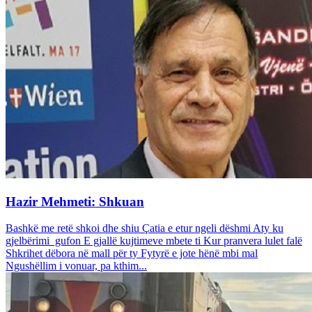
Hazir Mehmeti: Shkuan
Bashkë me retë shkoi dhe shiu Çatia e etur ngeli dëshmi Aty ku
gjelbërimi gufon E gjallë kujtimeve mbete ti Kur pranvera lulet falë
Shkrihet dëbora në mall për ty Fytyrë e jote hënë mbi mal
Ngushëllim i vonuar, pa kthim...