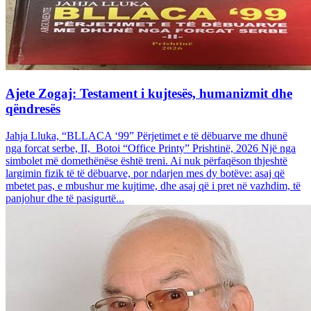
Ajete Zogaj: Testament i kujtesës, humanizmit dhe
qëndresës
Jahja Lluka, “BLLACA ‘99” Përjetimet e të dëbuarve me dhunë
nga forcat serbe, II, Botoi “Office Printy” Prishtinë, 2026 Një nga
simbolet më domethënëse është treni. Ai nuk përfaqëson thjeshtë
largimin fizik të të dëbuarve, por ndarjen mes dy botëve: asaj që
mbetet pas, e mbushur me kujtime, dhe asaj që i pret në vazhdim, të
panjohur dhe të pasigurtë...