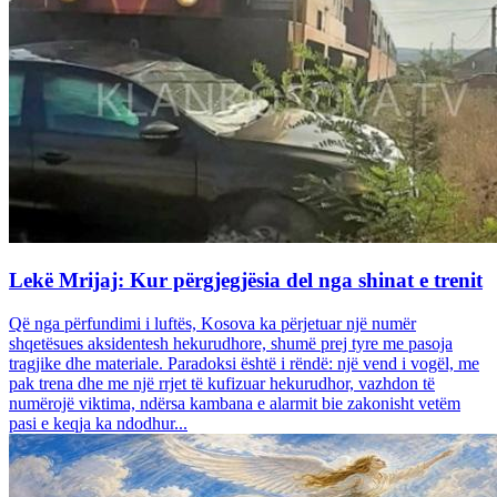
Lekë Mrijaj: Kur përgjegjësia del nga shinat e trenit
Që nga përfundimi i luftës, Kosova ka përjetuar një numër
shqetësues aksidentesh hekurudhore, shumë prej tyre me pasoja
tragjike dhe materiale. Paradoksi është i rëndë: një vend i vogël, me
pak trena dhe me një rrjet të kufizuar hekurudhor, vazhdon të
numërojë viktima, ndërsa kambana e alarmit bie zakonisht vetëm
pasi e keqja ka ndodhur...