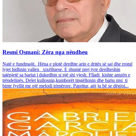
Resmi Osmani: Zëra nga nëndheu
Natë e fundmajit. Hëna e plotë derdhte arin e dritës së saj dhe rrotul
lyjet hidhnin vallen xixëlluese. E shumë prej tyre derdheshin
tatëpjetë sa bariut i dukedhin si një shi yjesh. Flladi kishte amzën e
trëndelinës. Delet kullosnin,kumborët tingëllonin dhe bariu nisi ti
binte fyellit me një melodi trimërore. Papritur, atij ju bë se dëgjoi...