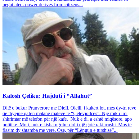
negotiated: power derives from citizens...
Kalosh Çeliku: Hajduti i “Allahut”
Ditë e bukur Pranverore me DieIl. Qielli, i kaltërt lot, mes dy-tri reve
që thyejnë qafën matanë maleve të “Çelevjollcës”. Një mik i imi
shkrimtar më telefon për një kafe. Nuk e di, a është miqësore, apo
politike. Moti, nuk e kisha ngritur dolli një gotë raki rrushi. Mos të
flasim dy shtamba me verë. Ose, për “Lëngun e turshisë”...