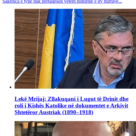
Sakrifica e tyne nuk përfaqëson vetëm historinë e dy burrave...
Lekë Mrijaj: Zllakuqani i Lugut të Drinit dhe
roli i Kishës Katolike në dokumentet e Arkivit
Shtetëror Austriak (1890–1918)