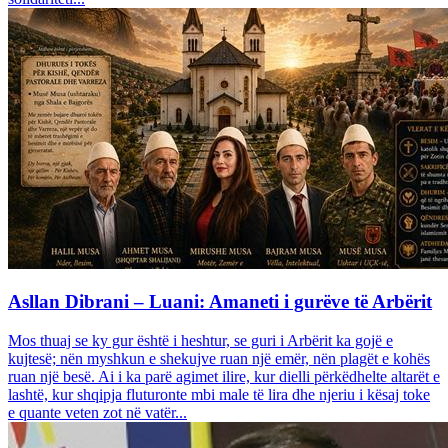
Asllan Dibrani – Luani: Amaneti i gurëve të Arbërit
Mos thuaj se ky gur është i heshtur, se guri i Arbërit ka gojë e
kujtesë; nën myshkun e shekujve ruan një emër, nën plagët e kohës
ruan një besë. Ai i ka parë agimet ilire, kur dielli përkëdhelte altarët e
lashtë, kur shqipja fluturonte mbi male të lira dhe njeriu i kësaj toke
e quante veten zot në vatër...