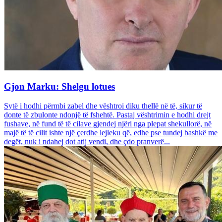
Gjon Marku: Shelgu lotues
Sytë i hodhi përmbi zabel dhe vështroi diku thellë në të, sikur të
donte të zbulonte ndonjë të fshehtë. Pastaj vështrimin e hodhi drejt
fushave, në fund të të cilave gjendej njëri nga plepat shekullorë, në
majë të të cilit ishte një çerdhe lejleku që, edhe pse tundej bashkë me
degët, nuk i ndahej dot atij vendi, dhe çdo pranverë...