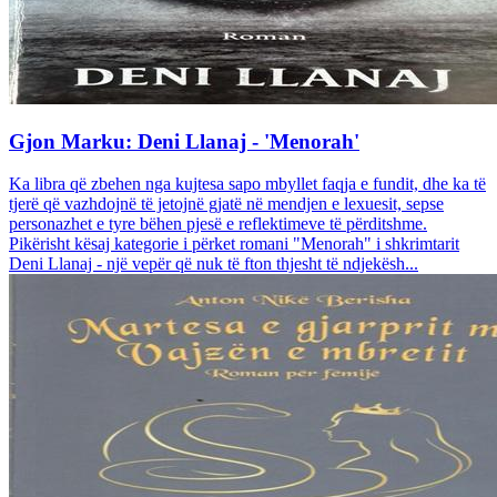
Gjon Marku: Deni Llanaj - 'Menorah'
Ka libra që zbehen nga kujtesa sapo mbyllet faqja e fundit, dhe ka të
tjerë që vazhdojnë të jetojnë gjatë në mendjen e lexuesit, sepse
personazhet e tyre bëhen pjesë e reflektimeve të përditshme.
Pikërisht kësaj kategorie i përket romani "Menorah" i shkrimtarit
Deni Llanaj - një vepër që nuk të fton thjesht të ndjekësh...