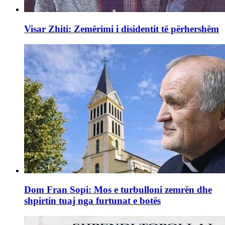
Visar Zhiti: Zemërimi i disidentit të përhershëm
Dom Fran Sopi: Mos e turbulloni zemrën dhe
shpirtin tuaj nga furtunat e botës