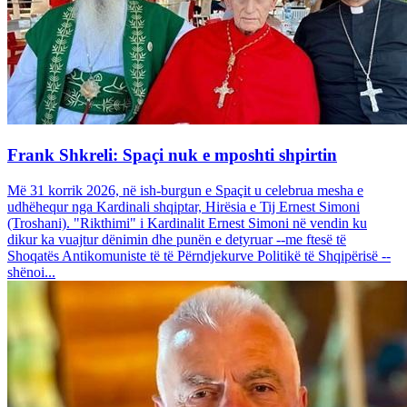
Frank Shkreli: Spaçi nuk e mposhti shpirtin
Më 31 korrik 2026, në ish-burgun e Spaçit u celebrua mesha e
udhëhequr nga Kardinali shqiptar, Hirësia e Tij Ernest Simoni
(Troshani). "Rikthimi" i Kardinalit Ernest Simoni në vendin ku
dikur ka vuajtur dënimin dhe punën e detyruar --me ftesë të
Shoqatës Antikomuniste të të Përndjekurve Politikë të Shqipërisë --
shënoi...