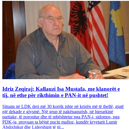
Idriz Zeqiraj: Kallauzi Isa Mustafa, me klanorët e
tij, në ethe për rikthimin e PAN-it në pushtet!
Situata në LDK deri më 30 korrik ishte në krizën më të thellë, gjatë
një dekade e gjysmë. Një grup të pakënaqurish, në hierarkinë
partiake, të porositur dhe të mbështetur nga PAN-i, sidomos, nga
PDK-ja, provuan ta bëjnë puçin mafioz, kundër kryetarit Lumir
Abdixhikut dhe Lidershipit të tij.,,