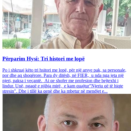
Përparim Hysi: Tri histori me lopë
Po i shkruaj këto tri hsitori me lopë, për një arsye pak, sa personale,
por dhe aq shoqërore. Para dy ditësh, në FIER, u nda nga jeta një
njeri, paksa i veçantë. Ai qe shofer me profesion dhe bejtexhi i
lindur. Unë, ngaqë e njihja mirë, e kam quajtur"Njeriu që të hiqte
stresin". Dhe i tillë ka qenë dhe ka mbetur në mendjet e...