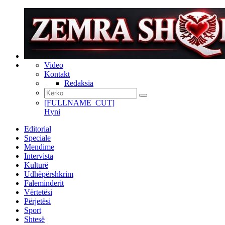
Video
Kontakt
Redaksia
[FULLNAME_CUT]
Hyni
Editorial
Speciale
Mendime
Intervista
Kulturë
Udhëpërshkrim
Faleminderit
Vërtetësi
Përjetësi
Sport
Shtesë