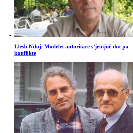
Llesh Ndoj: Modelet autoritare s’jetojnë dot pa
konflikte