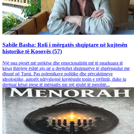
Sabile Basha: Roli i mërgatës shqiptare në kujtesën
historike të Kosovës (57)
Një nga pjesët më prekëse dhe emocionalisht më të ngarkuara të
kësaj thirrjeje është ajo që u drejtohet shqiptarëve të shpërngulur me
dhunë në Turqi. Pas polemikave politike dhe përcaktimeve
ideologjike, autorët ndryshojnë krejtësisht tonin e rrëfimit, duke iu
drejtuar kësaj pjese të mërgatës me një gjuhë të ngrohtë...