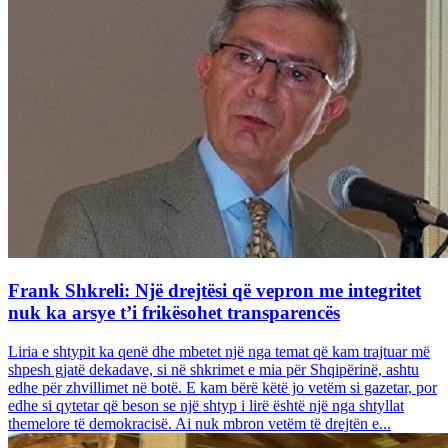
Frank Shkreli: Një drejtësi që vepron me integritet
nuk ka arsye t’i frikësohet transparencës
Liria e shtypit ka qenë dhe mbetet një nga temat që kam trajtuar më
shpesh gjatë dekadave, si në shkrimet e mia për Shqipërinë, ashtu
edhe për zhvillimet në botë. E kam bërë këtë jo vetëm si gazetar, por
edhe si qytetar që beson se një shtyp i lirë është një nga shtyllat
themelore të demokracisë. Ai nuk mbron vetëm të drejtën e...