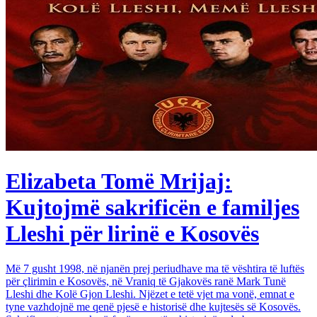
Elizabeta Tomë Mrijaj:
Kujtojmë sakrificën e familjes
Lleshi për lirinë e Kosovës
Më 7 gusht 1998, në njanën prej periudhave ma të vështira të luftës
për çlirimin e Kosovës, në Vraniq të Gjakovës ranë Mark Tunë
Lleshi dhe Kolë Gjon Lleshi. Njëzet e tetë vjet ma vonë, emnat e
tyne vazhdojnë me qenë pjesë e historisë dhe kujtesës së Kosovës.