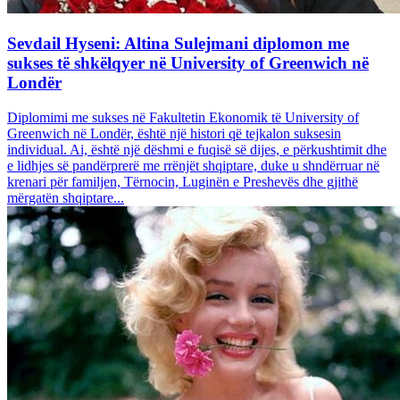
Sevdail Hyseni: Altina Sulejmani diplomon me
sukses të shkëlqyer në University of Greenwich në
Londër
Diplomimi me sukses në Fakultetin Ekonomik të University of
Greenwich në Londër, është një histori që tejkalon suksesin
individual. Ai, është një dëshmi e fuqisë së dijes, e përkushtimit dhe
e lidhjes së pandërprerë me rrënjët shqiptare, duke u shndërruar në
krenari për familjen, Tërnocin, Luginën e Preshevës dhe gjithë
mërgatën shqiptare...