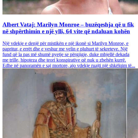
Albert Vataj: Marilyn Monroe – buzëqeshja që u fik
në shpërthimin e një ylli, 64 vite që ndaluan kohën
Një vdekje e denjë për mistikën e një ikonë si Marilyn Monroe, e
papritur, e errët dhe e veshur me velin e pluhurt të sekreteve. Një
fund që la pas më shumë pyetje se përgjigje, duke mbjellë dekada
me trille, hipoteza dhe teori konspirative që nuk u zbehën kurrë.
Edhe në panoramën e saj mortore, ajo vdekje ruajti një shkëlqim të...