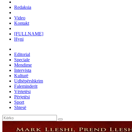
Redaksia
Video
Kontakt
[FULLNAME]
Hyni
Editorial
Speciale
Mendime
Intervista
Kulturë
Udhëpërshkrim
Faleminderit
Vërtetësi
Përjetësi
Sport
Shtesë