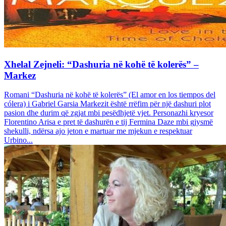
Xhelal Zejneli: “Dashuria në kohë të kolerës” –
Markez
Romani “Dashuria në kohë të kolerës” (El amor en los tiempos del
cólera) i Gabriel Garsia Markezit është rrëfim për një dashuri plot
pasion dhe durim që zgjat mbi pesëdhjetë vjet. Personazhi kryesor
Florentino Arisa e pret të dashurën e tij Fermina Daze mbi gjysmë
shekulli, ndërsa ajo jeton e martuar me mjekun e respektuar
Urbino...