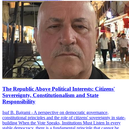
The Republic Above Political Interests: Citizens'
Sovereignty, Constitutionalism and State
Responsibility
Isuf B. Bajrami - A perspective on democratic governance,
constitutional principles and the role of citizens' sovereignty in state-
building When the Vote Speaks, Institutions Must Listen In every
stable democracy, there is a fundamental principle that cannot be