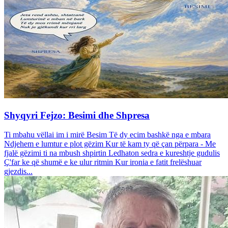
Shyqyri Fejzo: Besimi dhe Shpresa
Ti mbahu vëllai im i mirë Besim Të dy ecim bashkë nga e mbara
Ndjehem e lumtur e plot gëzim Kur të kam ty që çan përpara - Me
fjalë gëzimi ti na mbush shpirtin Ledhaton sedra e kureshtje gudulis
Ç'far ke që shumë e ke ulur ritmin Kur ironia e fatit frelëshuar
gjezdis...