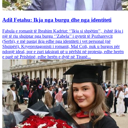
Adil Fetahu: Ikja nga burgu dhe nga identiteti
Fabula e romanit të Ibrahim Kadriut: ‘’Ikja si shpëtim’’, është ikja i
një të riu shqiptar nga burgu ‘’Zabela’’ i qytetit të Pozharevcit
(Serbi), e më pastaj ikja edhe nga identiteti i vet personal (në
Shqipëri). Kryeprotagonisti i romanit, Mal Coli, nuk u burgos për
ndonjë ideal, por e zuri taksirati që u përfshi në protesta, edhe herën
e parë në Prishtinë, edhe herën e dytë në Tiranë...