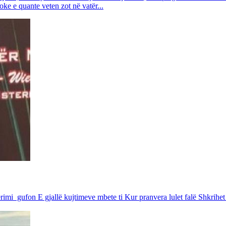
toke e quante veten zot në vatër...
rimi gufon E gjallë kujtimeve mbete ti Kur pranvera lulet falë Shkrihet