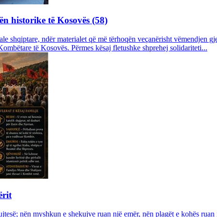
ën historike të Kosovës (58)
le shqiptare, ndër materialet që më tërhoqën veçanërisht vëmendjen gjen
 Kombëtare të Kosovës. Përmes kësaj fletushke shprehej solidariteti...
rit
kujtesë; nën myshkun e shekujve ruan një emër, nën plagët e kohës ruan një