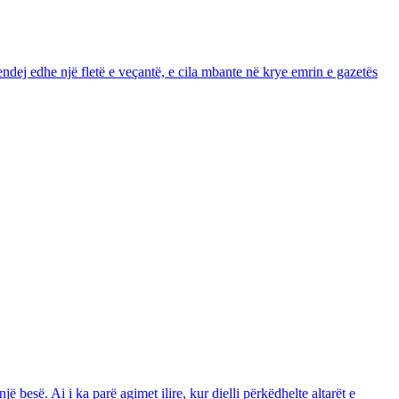
dej edhe një fletë e veçantë, e cila mbante në krye emrin e gazetës
 besë. Ai i ka parë agimet ilire, kur dielli përkëdhelte altarët e