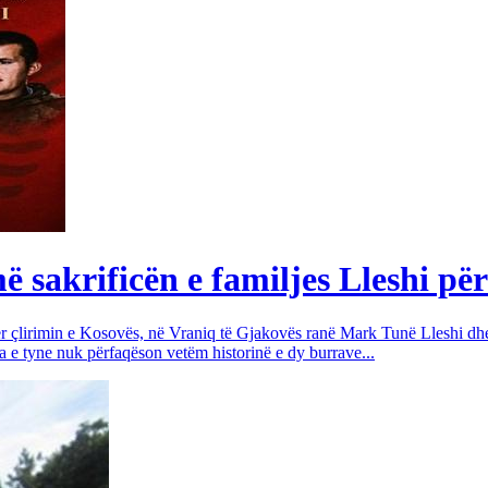
sakrificën e familjes Lleshi për
për çlirimin e Kosovës, në Vraniq të Gjakovës ranë Mark Tunë Lleshi dh
a e tyne nuk përfaqëson vetëm historinë e dy burrave...