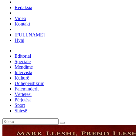
Redaksia
Video
Kontakt
[FULLNAME]
Hyni
Editorial
Speciale
Mendime
Intervista
Kulturë
Udhëpërshkrim
Faleminderit
Vërtetësi
Përjetësi
Sport
Shtesë