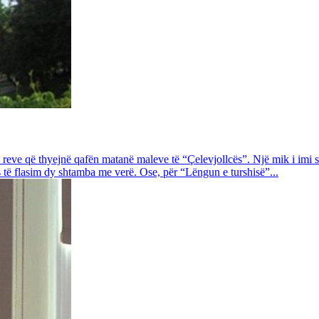
tri reve që thyejnë qafën matanë maleve të “Çelevjollcës”. Një mik i imi
os të flasim dy shtamba me verë. Ose, për “Lëngun e turshisë”...