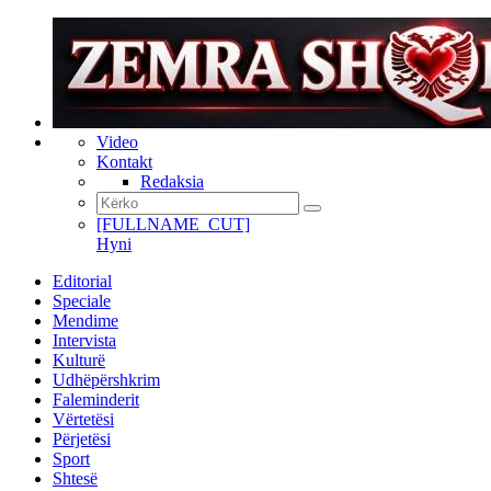
Video
Kontakt
Redaksia
[FULLNAME_CUT]
Hyni
Editorial
Speciale
Mendime
Intervista
Kulturë
Udhëpërshkrim
Faleminderit
Vërtetësi
Përjetësi
Sport
Shtesë