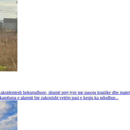
aksidentesh hekurudhore, shumë prej tyre me pasoja tragjike dhe materi
 kambana e alarmit bie zakonisht vetëm pasi e keqja ka ndodhur...