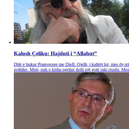
Kalosh Çeliku: Hajduti i “Allahut”
Ditë e bukur Pranverore me DieIl. Qielli, i kaltërt lot, mes dy-
politike. Moti, nuk e kisha ngritur dolli një gotë raki rrushi. M