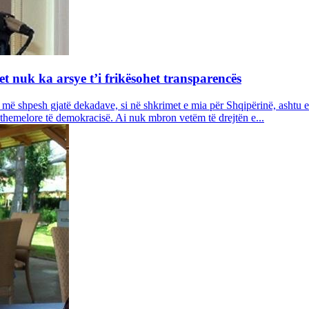
et nuk ka arsye t’i frikësohet transparencës
r më shpesh gjatë dekadave, si në shkrimet e mia për Shqipërinë, ashtu e
at themelore të demokracisë. Ai nuk mbron vetëm të drejtën e...