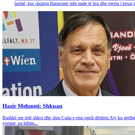
lashtë, kur shqipja fluturonte mbi male të lira dhe njeriu i kësaj 
Hazir Mehmeti: Shkuan
Bashkë me retë shkoi dhe shiu Çatia e etur ngeli dëshmi Aty ku gjelbë
vonuar, pa kthim...