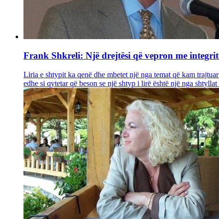
Frank Shkreli: Një drejtësi që vepron me integrit
Liria e shtypit ka qenë dhe mbetet një nga temat që kam trajtua
edhe si qytetar që beson se një shtyp i lirë është një nga shtyll