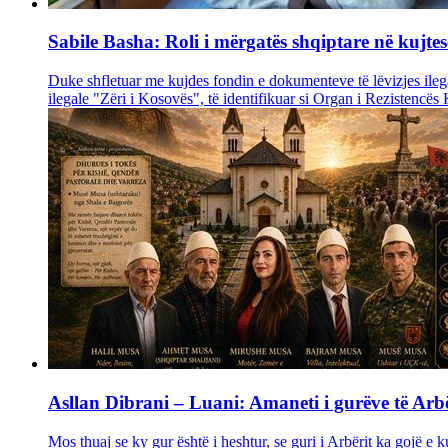
Sabile Basha: Roli i mërgatës shqiptare në kujtes
Duke shfletuar me kujdes fondin e dokumenteve të lëvizjes ilega
ilegale "Zëri i Kosovës", të identifikuar si Organ i Rezistencës
Asllan Dibrani – Luani: Amaneti i gurëve të Arbë
Mos thuaj se ky gur është i heshtur, se guri i Arbërit ka gojë e 