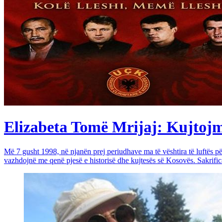
Elizabeta Tomë Mrijaj: Kujtojmë 
Më 7 gusht 1998, në njanën prej periudhave ma të vështira të luftës 
vazhdojnë me qenë pjesë e historisë dhe kujtesës së Kosovës. Sakrific