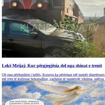
Lekë Mrijaj: Kur përgjegjësia del nga shinat e trenit
Që nga përfundimi i luftës, Kosova ka përjetuar një numër shqetësues 
një rrjet të kufizuar hekurudhor, vazhdon të numërojë viktima, ndërsa