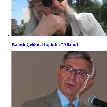
Kalosh Çeliku: Hajduti i “Allahut”