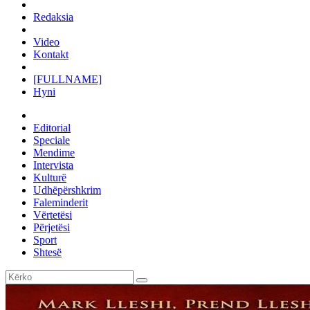
Redaksia
Video
Kontakt
[FULLNAME]
Hyni
Editorial
Speciale
Mendime
Intervista
Kulturë
Udhëpërshkrim
Faleminderit
Vërtetësi
Përjetësi
Sport
Shtesë