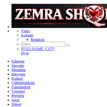
Video
Kontakt
Redaksia
[FULLNAME_CUT]
Hyni
Editorial
Speciale
Mendime
Intervista
Kulturë
Udhëpërshkrim
Faleminderit
Vërtetësi
Përjetësi
Sport
Shtesë