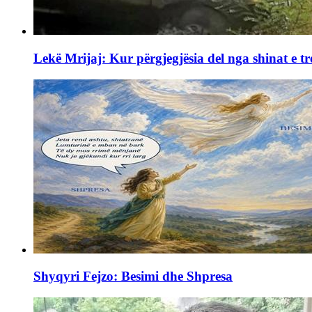
Lekë Mrijaj: Kur përgjegjësia del nga shinat e tr
Shyqyri Fejzo: Besimi dhe Shpresa