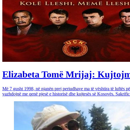
Elizabeta Tomë Mrijaj: Kujtojmë 
Më 7 gusht 1998, në njanën prej periudhave ma të vështira të luftës 
vazhdojnë me qenë pjesë e historisë dhe kujtesës së Kosovës. Sakrific