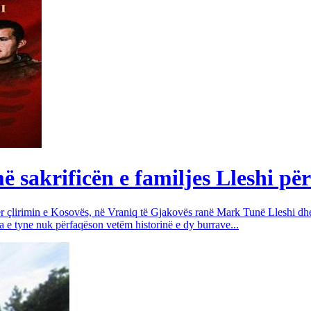
sakrificën e familjes Lleshi për
për çlirimin e Kosovës, në Vraniq të Gjakovës ranë Mark Tunë Lleshi dh
a e tyne nuk përfaqëson vetëm historinë e dy burrave...