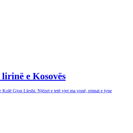
 lirinë e Kosovës
e Kolë Gjon Lleshi. Njëzet e tetë vjet ma vonë, emnat e tyne