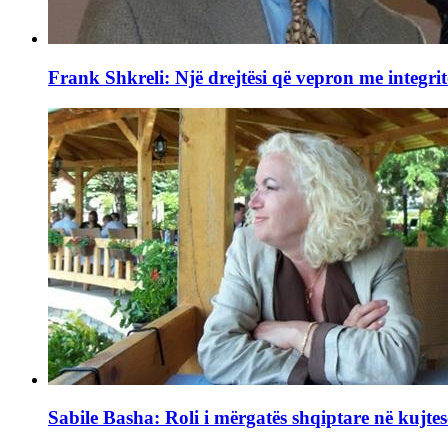
Frank Shkreli: Një drejtësi që vepron me integrit
Sabile Basha: Roli i mërgatës shqiptare në kujtes