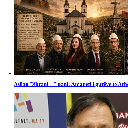
Asllan Dibrani – Luani: Amaneti i gurëve të Arbë