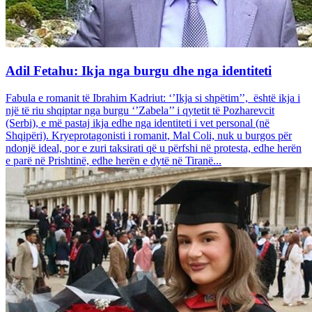
Adil Fetahu: Ikja nga burgu dhe nga identiteti
Fabula e romanit të Ibrahim Kadriut: ‘’Ikja si shpëtim’’, është ikja i
një të riu shqiptar nga burgu ‘’Zabela’’ i qytetit të Pozharevcit
(Serbi), e më pastaj ikja edhe nga identiteti i vet personal (në
Shqipëri). Kryeprotagonisti i romanit, Mal Coli, nuk u burgos për
ndonjë ideal, por e zuri taksirati që u përfshi në protesta, edhe herën
e parë në Prishtinë, edhe herën e dytë në Tiranë...