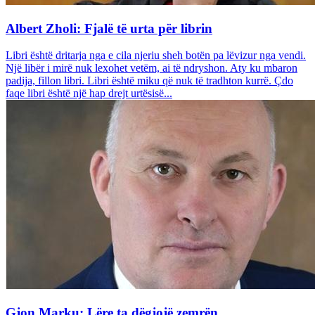
Albert Zholi: Fjalë të urta për librin
Libri është dritarja nga e cila njeriu sheh botën pa lëvizur nga vendi.
Një libër i mirë nuk lexohet vetëm, ai të ndryshon. Aty ku mbaron
padija, fillon libri. Libri është miku që nuk të tradhton kurrë. Çdo
faqe libri është një hap drejt urtësisë...
Gjon Marku: Lëre ta dëgjojë zemrën