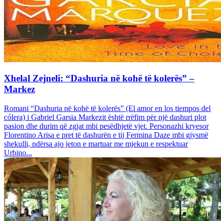
Xhelal Zejneli: “Dashuria në kohë të kolerës” –
Markez
Romani “Dashuria në kohë të kolerës” (El amor en los tiempos del
cólera) i Gabriel Garsia Markezit është rrëfim për një dashuri plot
pasion dhe durim që zgjat mbi pesëdhjetë vjet. Personazhi kryesor
Florentino Arisa e pret të dashurën e tij Fermina Daze mbi gjysmë
shekulli, ndërsa ajo jeton e martuar me mjekun e respektuar
Urbino...