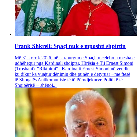
Frank Shkreli: Spaçi nuk e mposhti shpirtin
Më 31 korrik 2026, në ish-burgun e Spaçit u celebrua mesha e
udhëhequr nga Kardinali shqiptar, Hirësia e Tij Ernest Simoni
(Troshani). "Rikthimi" i Kardinalit Ernest Simoni në vendin
ku dikur ka vuajtur dënimin dhe punën e detyruar --me ftesë
të Shoqatës Antikomuniste të të Përndjekurve Politikë të
Shqipërisë -- shënoi...