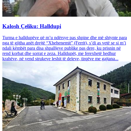
Kalosh Çeliku: Halldupi
Turma e halldupëve që m’u ndërsye pas shpine dhe më shtynte para
nga të gjitha anët drejtë “Xhehenemit” (Ferrit), s’di as vetë se si m’i
ndali këmbët para disa shpalljeve publike pas dere, ku prisnin në
rend korbat dhe sorrat e zeza. Halldupët, me ferexhetë hedhur
krahëve, në vend strukeve leshit të deleve, tirqëve me gajtana...