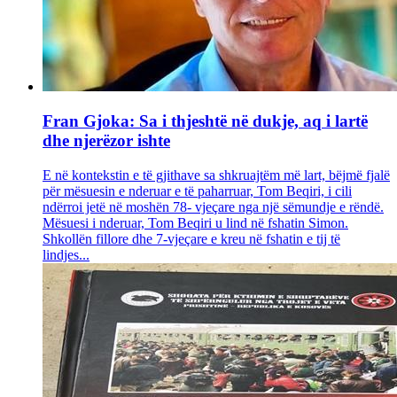
Fran Gjoka: Sa i thjeshtë në dukje, aq i lartë
dhe njerëzor ishte
E në kontekstin e të gjithave sa shkruajtëm më lart, bëjmë fjalë
për mësuesin e nderuar e të paharruar, Tom Beqiri, i cili
ndërroi jetë në moshën 78- vjeçare nga një sëmundje e rëndë.
Mësuesi i nderuar, Tom Beqiri u lind në fshatin Simon.
Shkollën fillore dhe 7-vjeçare e kreu në fshatin e tij të
lindjes...