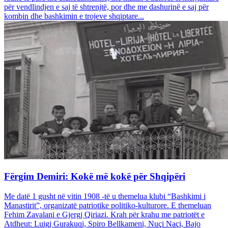
për vendlindjen e saj të shtrenjtë, por dhe me dashurinë e saj për
kombin dhe bashkimin e trojeve shqiptare...
Fërgim Demiri: Kokë më kokë për Shqipëri
Me datë 1 gusht në vitin 1908 -të u themelua klubi “Bashkimi i
Manastirit”, organizatë patriotike politiko-kulturore. E themeluan
Fehim Zavalani e Gjergj Qiriazi. Krah për krahu me patriotët e
Atdheut: Luigj Gurakuqi, Spiro Bellkameni, Nuçi Naçi, Bajo