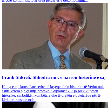
ta çojë kombin shqiptar drejt përçarjes e dekompozimit...
Frank Shkreli: Shkodra nuk e harron historinë e saj
Hapja e një konsullate serbe në kryeqendrën historike të Veriut nuk
është vetëm një çështje protokolli diplomatik. Ajo prek kujtesën
historike, simbolikën kombëtare dhe të drejtën e qytetarëve për të
kërkuar transparencë...