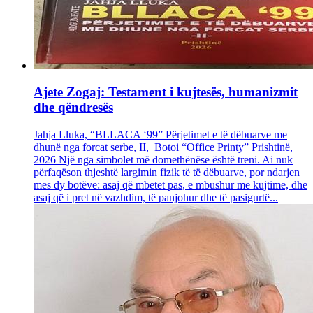
Ajete Zogaj: Testament i kujtesës, humanizmit
dhe qëndresës
Jahja Lluka, “BLLACA ‘99” Përjetimet e të dëbuarve me
dhunë nga forcat serbe, II, Botoi “Office Printy” Prishtinë,
2026 Një nga simbolet më domethënëse është treni. Ai nuk
përfaqëson thjeshtë largimin fizik të të dëbuarve, por ndarjen
mes dy botëve: asaj që mbetet pas, e mbushur me kujtime, dhe
asaj që i pret në vazhdim, të panjohur dhe të pasigurtë...