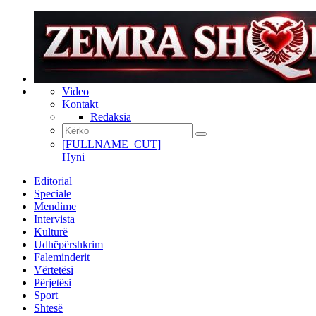
Video
Kontakt
Redaksia
[FULLNAME_CUT]
Hyni
Editorial
Speciale
Mendime
Intervista
Kulturë
Udhëpërshkrim
Faleminderit
Vërtetësi
Përjetësi
Sport
Shtesë