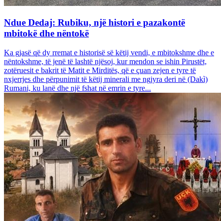
Ndue Dedaj: Rubiku, një histori e pazakontë
mbitokë dhe nëntokë
Ka gjasë që dy rremat e historisë së këtij vendi, e mbitokshme dhe e
nëntokshme, të jenë të lashtë njësoj, kur mendon se ishin Pirustët,
zotëruesit e bakrit të Matit e Mirditës, që e çuan zejen e tyre të
nxjerrjes dhe përpunimit të këtij minerali me ngjyra deri në (Dakì)
Rumani, ku lanë dhe një fshat në emrin e tyre...