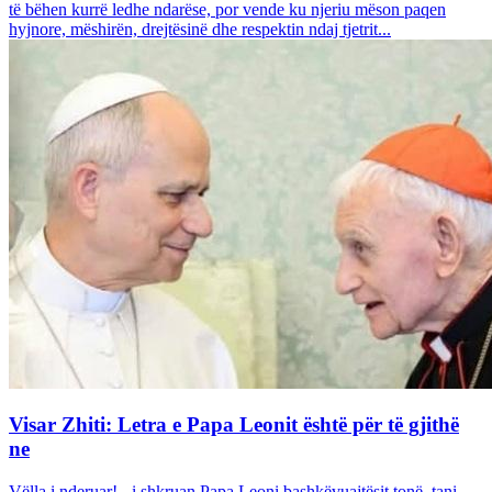
të bëhen kurrë ledhe ndarëse, por vende ku njeriu mëson paqen
hyjnore, mëshirën, drejtësinë dhe respektin ndaj tjetrit...
Visar Zhiti: Letra e Papa Leonit është për të gjithë
ne
Vëlla i nderuar! - i shkruan Papa Leoni bashkëvuajtësit tonë, tani