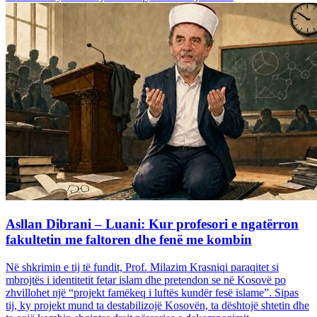
Asllan Dibrani – Luani: Kur profesori e ngatërron
fakultetin me faltoren dhe fenë me kombin
Në shkrimin e tij të fundit, Prof. Milazim Krasniqi paraqitet si
mbrojtës i identitetit fetar islam dhe pretendon se në Kosovë po
zhvillohet një “projekt famëkeq i luftës kundër fesë islame”. Sipas
tij, ky projekt mund ta destabilizojë Kosovën, ta dështojë shtetin dhe