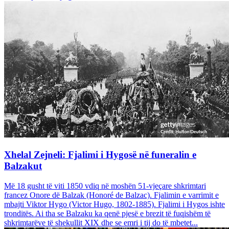
Xhelal Zejneli: Fjalimi i Hygosë në funeralin e
Balzakut
Më 18 gusht të viti 1850 vdiq në moshën 51-vjeçare shkrimtari
francez Onore dë Balzak (Honoré de Balzac). Fjalimin e varrimit e
mbajti Viktor Hygo (Victor Hugo, 1802-1885). Fjalimi i Hygos ishte
tronditës. Ai tha se Balzaku ka qenë pjesë e brezit të fuqishëm të
shkrimtarëve të shekullit XIX dhe se emri i tij do të mbetet...