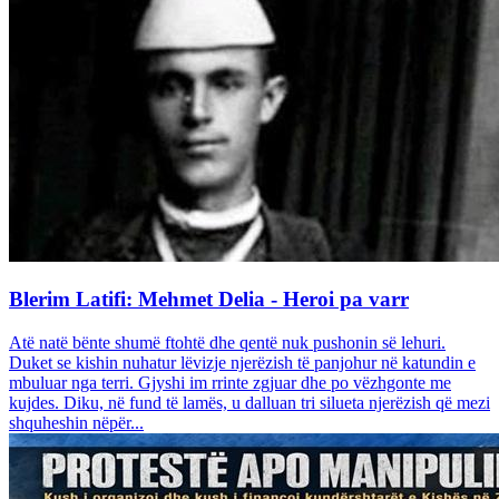
Blerim Latifi: Mehmet Delia - Heroi pa varr
Atë natë bënte shumë ftohtë dhe qentë nuk pushonin së lehuri.
Duket se kishin nuhatur lëvizje njerëzish të panjohur në katundin e
mbuluar nga terri. Gjyshi im rrinte zgjuar dhe po vëzhgonte me
kujdes. Diku, në fund të lamës, u dalluan tri silueta njerëzish që mezi
shquheshin nëpër...