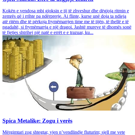
Kokën e vendosa mbi gjoksin e tij të zhveshur dhe dëgjoja ritmin e
zemrës që i rrihte pa ndërprerje. Ai flinte, kurse unë doja ta ndieja
atë ritëm dhe të përkoja frymëmarrjen time me të tijën, të thellë e të
ngadaltë, si frymëmarrja e një dragoi. Jashtë mureve të dhomës sonë
të fjetjes shtrihej një natë e errët e e trazuar, ku...
Spica Metalike: Zogu i verës
Mërgimtari zog shtegtar, vjen n’vendlindje fluturim; sjell me vete