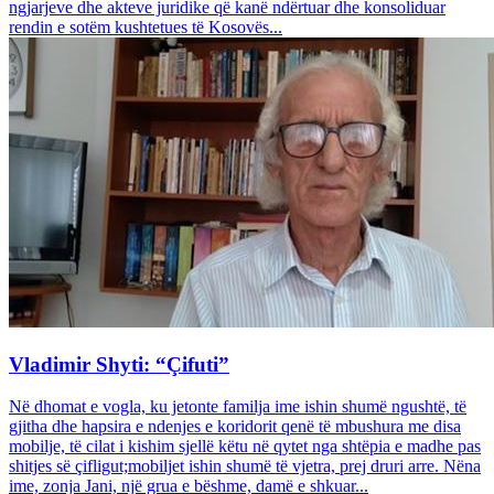
ngjarjeve dhe akteve juridike që kanë ndërtuar dhe konsoliduar
rendin e sotëm kushtetues të Kosovës...
Vladimir Shyti: “Çifuti”
Në dhomat e vogla, ku jetonte familja ime ishin shumë ngushtë, të
gjitha dhe hapsira e ndenjes e koridorit qenë të mbushura me disa
mobilje, të cilat i kishim sjellë këtu në qytet nga shtëpia e madhe pas
shitjes së çifligut;mobiljet ishin shumë të vjetra, prej druri arre. Nëna
ime, zonja Jani, një grua e bëshme, damë e shkuar...