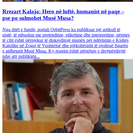
Rrezart Kalaja: Hero në luftë, humanist në paqe –
pse po sulmohet Musë Musa?
Nga ditët e fundit, portali OrbitPress ka publikuar një artikull të
gjatë, të mbushur me pretendime, etiketime dhe interpretime, përmes
të cilit është përpjekur të diskreditojë nismën për ndërtimin e Kishës
Katolike në Zogaj të Vushtrrisë dhe njëkohësisht të njollosë figurën
e atdhetarit Musë Musa. Ky reagim është përgjigje e drejtpërdrejtë
ndaj atij publikimi...