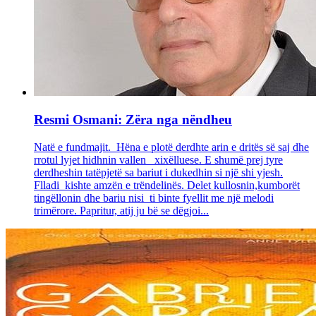
Resmi Osmani: Zëra nga nëndheu
Natë e fundmajit. Hëna e plotë derdhte arin e dritës së saj dhe
rrotul lyjet hidhnin vallen xixëlluese. E shumë prej tyre
derdheshin tatëpjetë sa bariut i dukedhin si një shi yjesh.
Flladi kishte amzën e trëndelinës. Delet kullosnin,kumborët
tingëllonin dhe bariu nisi ti binte fyellit me një melodi
trimërore. Papritur, atij ju bë se dëgjoi...