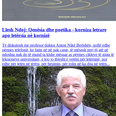
Llesh Ndoj: Qenësia dhe poetika - korniza letrare
apo letërsia në kornizë
Të diskutosh me profesor doktor Anton Nikë Berishën, qoftë edhe
përmes telefonit, ke fatin që në pak çaste, të mësosh prej tij atë që
ndoshta nuk do të mund ta kishe mësuar as përmes cikleve të gjata të
leksioneve universitare, e kjo jo thjesht e vetëm për letërsinë, por
edhe për jetën në tërësi, për besimin, për rolin që ka dija në jetën...