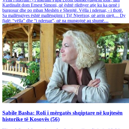
Kardinalit dom Ernest Simoni, që është rikthyer atje ku ka qenë i
burgosur dhe po mban Meshën e Shenjtë. Vëlla i nderuar, - i thotë.
Sa mallëngjyes është mallëngjimi i Tij! Njerëzor, që arrin qiejt… Dy
fjalë: “vëlla” dhe “i nderuar”, që na mungojnë aq shumë…
Sabile Basha: Roli i mërgatës shqiptare në kujtesën
historike të Kosovës (56)