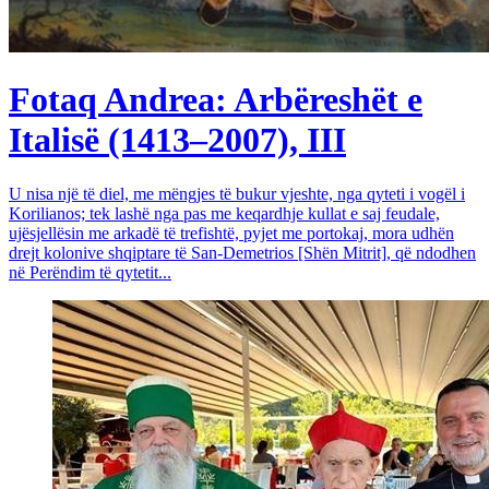
Fotaq Andrea: Arbëreshët e
Italisë (1413–2007), III
U nisa një të diel, me mëngjes të bukur vjeshte, nga qyteti i vogël i
Korilianos; tek lashë nga pas me keqardhje kullat e saj feudale,
ujësjellësin me arkadë të trefishtë, pyjet me portokaj, mora udhën
drejt kolonive shqiptare të San-Demetrios [Shën Mitrit], që ndodhen
në Perëndim të qytetit...