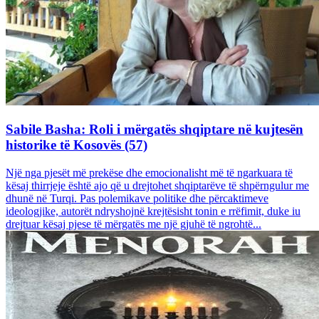
Sabile Basha: Roli i mërgatës shqiptare në kujtesën
historike të Kosovës (57)
Një nga pjesët më prekëse dhe emocionalisht më të ngarkuara të
kësaj thirrjeje është ajo që u drejtohet shqiptarëve të shpërngulur me
dhunë në Turqi. Pas polemikave politike dhe përcaktimeve
ideologjike, autorët ndryshojnë krejtësisht tonin e rrëfimit, duke iu
drejtuar kësaj pjese të mërgatës me një gjuhë të ngrohtë...