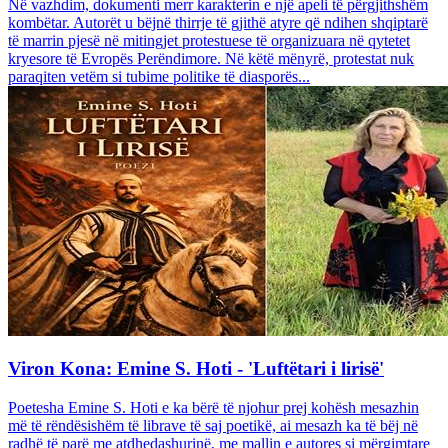
Në vazhdim, dokumenti merr karakterin e një apeli të përgjithshëm
kombëtar. Autorët u bëjnë thirrje të gjithë atyre që ndihen shqiptarë
të marrin pjesë në mitingjet protestuese të organizuara në qytetet
kryesore të Evropës Perëndimore. Në këtë mënyrë, protestat nuk
paraqiten vetëm si tubime politike të diasporës...
Viron Kona: Emine S. Hoti - 'Luftëtari i lirisë'
Poetesha Emine S. Hoti e ka bërë të njohur prej kohësh mesazhin
më të rëndësishëm të librave të saj poetikë, ai mesazh ka të bëj në
radhë të parë me atdhedashurinë, me mallin e autores si mërgimtare