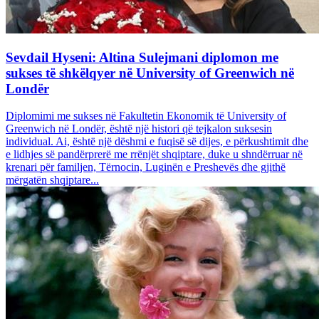
Sevdail Hyseni: Altina Sulejmani diplomon me
sukses të shkëlqyer në University of Greenwich në
Londër
Diplomimi me sukses në Fakultetin Ekonomik të University of
Greenwich në Londër, është një histori që tejkalon suksesin
individual. Ai, është një dëshmi e fuqisë së dijes, e përkushtimit dhe
e lidhjes së pandërprerë me rrënjët shqiptare, duke u shndërruar në
krenari për familjen, Tërnocin, Luginën e Preshevës dhe gjithë
mërgatën shqiptare...