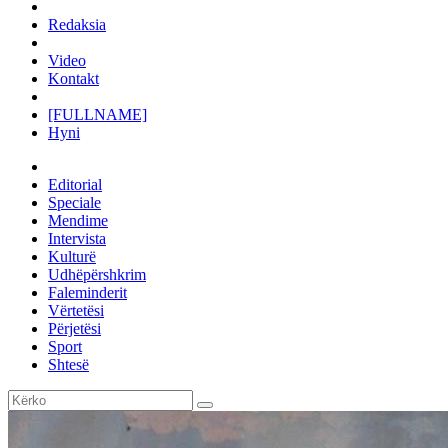
Redaksia
Video
Kontakt
[FULLNAME]
Hyni
Editorial
Speciale
Mendime
Intervista
Kulturë
Udhëpërshkrim
Faleminderit
Vërtetësi
Përjetësi
Sport
Shtesë