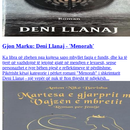
Gjon Marku: Deni Llanaj - 'Menorah'
Ka libra që zbehen nga kujtesa sapo mbyllet faqja e fundit, dhe ka të
tjerë që vazhdojnë të jetojnë gjatë në mendjen e lexuesit, sepse
personazhet e tyre bëhen pjesë e reflektimeve të përditshme.
Pikërisht kësaj kategorie i përket romani "Menorah" i shkrimtarit
Deni Llanaj - një vepër që nuk të fton thjesht të ndjekësh...