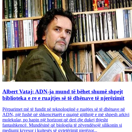
Albert Vataj: ADN-ja mund të bëhet shumë shpejt
biblioteka e re e ruajtjes së të dhënave të njerëzimit
Përparimet më të fundit në teknologjinë e ruajtjes së të dhënave në
ADN, një fushë që shkencëtarët e quajnë gjithnjë e më shpesh arkivi
molekular, po hapin një horizont që deri dje dukej thjesht
fantashkencë. Mundësinë që biologjia të zëvendësojë silikonin si
mediumi kryesor i kujtesës së qytetërimit njerëzor...