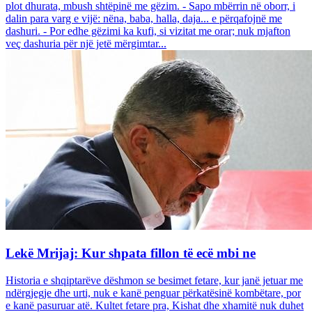
plot dhurata, mbush shtëpinë me gëzim. - Sapo mbërrin në oborr, i
dalin para varg e vijë: nëna, baba, halla, daja... e përqafojnë me
dashuri. - Por edhe gëzimi ka kufi, si vizitat me orar; nuk mjafton
veç dashuria për një jetë mërgimtar...
Lekë Mrijaj: Kur shpata fillon të ecë mbi ne
Historia e shqiptarëve dëshmon se besimet fetare, kur janë jetuar me
ndërgjegje dhe urti, nuk e kanë penguar përkatësinë kombëtare, por
e kanë pasuruar atë. Kultet fetare pra, Kishat dhe xhamitë nuk duhet