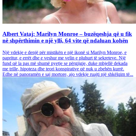
Albert Vataj: Marilyn Monroe – buzëqeshja që u fik
në shpërthimin e një ylli, 64 vite që ndaluan kohën
Një vdekje e denjë për mistikën e një ikonë si Marilyn Monroe, e
papritur, e errët dhe e veshur me velin e pluhurt të sekreteve. Një
fund që la pas më shumë pyetje se përgjigje, duke mbjellë dekada
me trille, hipoteza dhe teori konspirative që nuk u zbehën kurrë.
Edhe në panoramën e saj mortore, ajo vdekje ruajti një shkëlqim të...