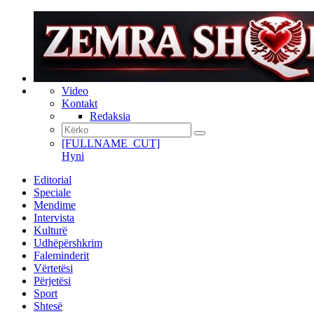
Video
Kontakt
Redaksia
[FULLNAME_CUT]
Hyni
Editorial
Speciale
Mendime
Intervista
Kulturë
Udhëpërshkrim
Faleminderit
Vërtetësi
Përjetësi
Sport
Shtesë