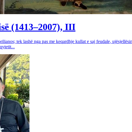
së (1413–2007), III
rilianos; tek lashë nga pas me keqardhje kullat e saj feudale, ujësjellës
tetit...