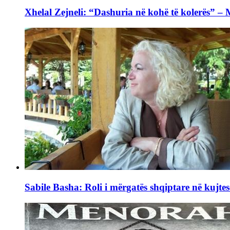
Xhelal Zejneli: “Dashuria në kohë të kolerës” –
Sabile Basha: Roli i mërgatës shqiptare në kujtes