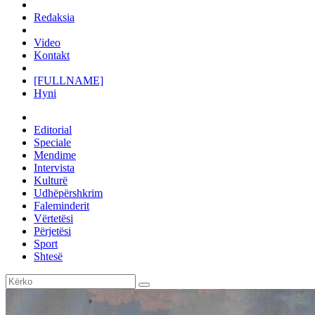
Redaksia
Video
Kontakt
[FULLNAME]
Hyni
Editorial
Speciale
Mendime
Intervista
Kulturë
Udhëpërshkrim
Faleminderit
Vërtetësi
Përjetësi
Sport
Shtesë