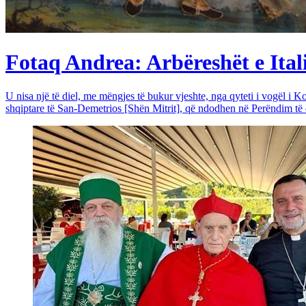
Fotaq Andrea: Arbëreshët e Itali
U nisa një të diel, me mëngjes të bukur vjeshte, nga qyteti i vogël i Ko
shqiptare të San-Demetrios [Shën Mitrit], që ndodhen në Perëndim të qy