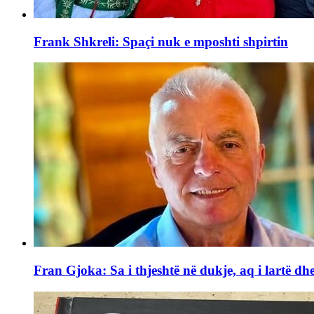
Frank Shkreli: Spaçi nuk e mposhti shpirtin
Fran Gjoka: Sa i thjeshtë në dukje, aq i lartë dhe