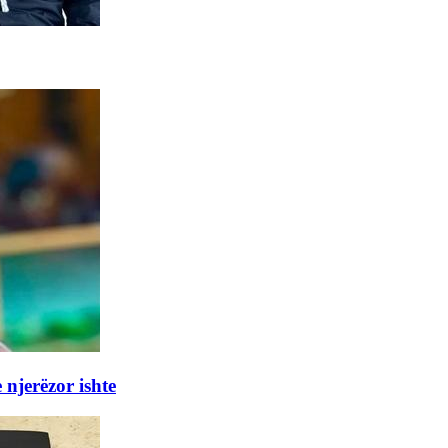
 njerëzor ishte