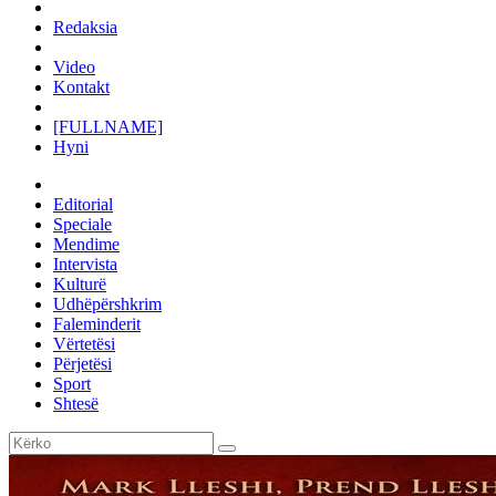
Redaksia
Video
Kontakt
[FULLNAME]
Hyni
Editorial
Speciale
Mendime
Intervista
Kulturë
Udhëpërshkrim
Faleminderit
Vërtetësi
Përjetësi
Sport
Shtesë