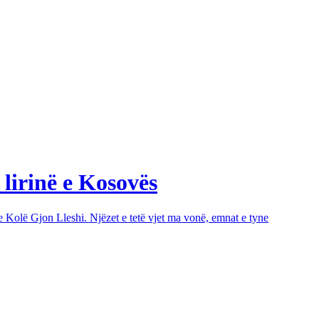
 lirinë e Kosovës
e Kolë Gjon Lleshi. Njëzet e tetë vjet ma vonë, emnat e tyne