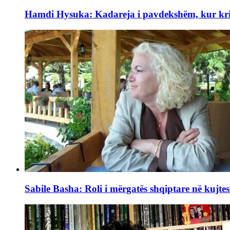
Hamdi Hysuka: Kadareja i pavdekshëm, kur kriti
Sabile Basha: Roli i mërgatës shqiptare në kujtes