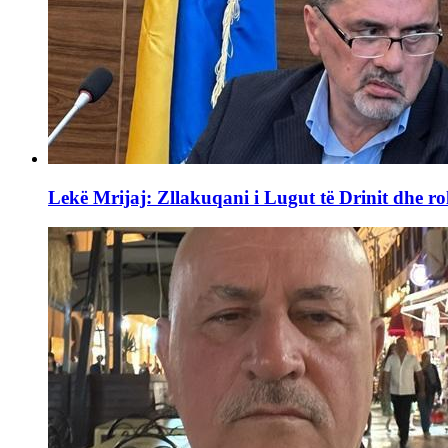
Lekë Mrijaj: Zllakuqani i Lugut të Drinit dhe ro