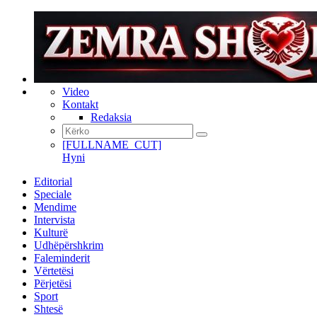
Video
Kontakt
Redaksia
[FULLNAME_CUT]
Hyni
Editorial
Speciale
Mendime
Intervista
Kulturë
Udhëpërshkrim
Faleminderit
Vërtetësi
Përjetësi
Sport
Shtesë