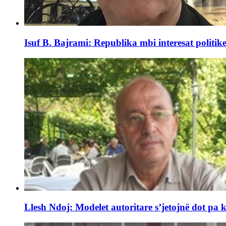
Isuf B. Bajrami: Republika mbi interesat politike.
Llesh Ndoj: Modelet autoritare s’jetojnë dot pa k