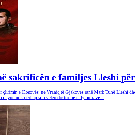
sakrificën e familjes Lleshi për
për çlirimin e Kosovës, në Vraniq të Gjakovës ranë Mark Tunë Lleshi dh
a e tyne nuk përfaqëson vetëm historinë e dy burrave...