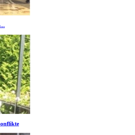
..
onflikte