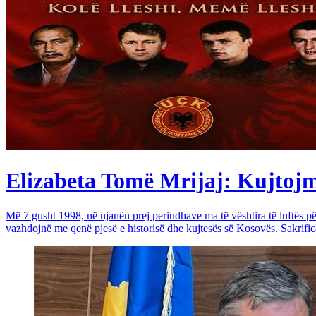
Elizabeta Tomë Mrijaj: Kujtojmë 
Më 7 gusht 1998, në njanën prej periudhave ma të vështira të luftës 
vazhdojnë me qenë pjesë e historisë dhe kujtesës së Kosovës. Sakrific