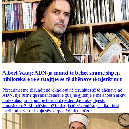
Albert Vataj: ADN-ja mund të bëhet shumë shpejt
biblioteka e re e ruajtjes së të dhënave të njerëzimit
Përparimet më të fundit në teknologjinë e ruajtjes së të dhënave në
ADN, një fushë që shkencëtarët e quajnë gjithnjë e më shpesh arkivi
molekular, po hapin një horizont që deri dje dukej thjesht
fantashkencë. Mundësinë që biologjia të zëvendësojë silikonin si
mediumi kryesor i kujtesës së qytetërimit njerëzor...