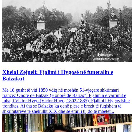
Xhelal Zejneli: Fjalimi i Hygosë në funeralin e
Balzakut
Më 18 gusht të viti 1850 vdiq në moshën 51-vjeçare shkrimtari
francez Onore dë Balzak (Honoré de Balzac). Fjalimin e varrimit e
mbajti Viktor Hygo (Victor Hugo, 1802-1885). Fjalimi i Hygos ishte
tronditës. Ai tha se Balzaku ka qenë pjesë e brezit të fuqishëm të
shkrimtarëve të shekullit XIX dhe se emri i tij do të mbetet...