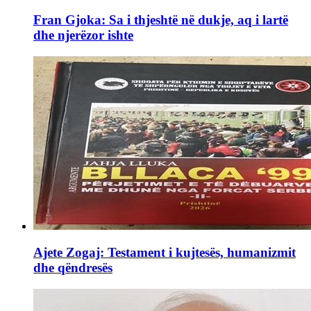
Fran Gjoka: Sa i thjeshtë në dukje, aq i lartë
dhe njerëzor ishte
Ajete Zogaj: Testament i kujtesës, humanizmit
dhe qëndresës