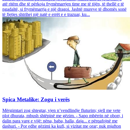
atë ritëm dhe të përkoja frymëmarrjen time me të tijën, të thellë e të
ngadaltë, si frymëmarrja e një dragoi. Jashtë mureve të dhomës sonë
të fjetjes shtrihej një natë e errët e e trazuar, ku...
Spica Metalike: Zogu i verës
Mërgimtari zog shtegtar, vjen n’vendlindje fluturim; sjell me vete
plot dhurata, mbush shtëpinë me gëzim. - Sapo mbërrin në oborr, i
dalin para varg e vijë: nëna, baba, halla, daja... e përqafojnë me
dashuri. - Por edhe gëzimi ka kufi, si vizitat me orar; nuk mjafton