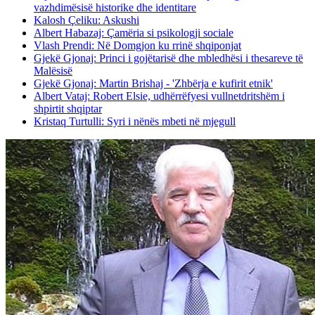
vazhdimësisë historike dhe identitare
Kalosh Çeliku: Askushi
Albert Habazaj: Çamëria si psikologji sociale
Vlash Prendi: Në Domgjon ku rrinë shqiponjat
Gjekë Gjonaj: Princi i gojëtarisë dhe mbledhësi i thesareve të
Malësisë
Gjekë Gjonaj: Martin Brishaj - 'Zhbërja e kufirit etnik'
Albert Vataj: Robert Elsie, udhërrëfyesi vullnetdritshëm i
shpirtit shqiptar
Kristaq Turtulli: Syri i nënës mbeti në mjegull