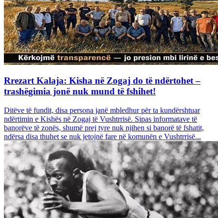
Rrezart Kalaja: Kisha në Zogaj do të ndërtohet –
trashëgimia jonë nuk mund të fshihet!
Ditëve të fundit, disa persona janë mbledhur për ta kundërshtuar
ndërtimin e Kishës në Zogaj të Vushtrrisë. Sipas informatave të
banorëve të zonës, shumë prej tyre nuk njihen si banorë të fshatit,
ndërsa disa thuhet se nuk jetojnë fare në komunën e Vushtrrisë...