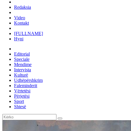
Redaksia
Video
Kontakt
[FULLNAME]
Hyni
Editorial
Speciale
Mendime
Intervista
Kulturë
Udhëpërshkrim
Faleminderit
Vërtetësi
Përjetësi
Sport
Shtesë