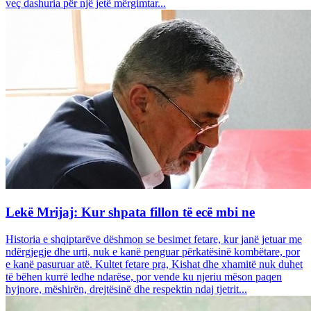
veç dashuria për një jetë mërgimtar...
Lekë Mrijaj: Kur shpata fillon të ecë mbi ne
Historia e shqiptarëve dëshmon se besimet fetare, kur janë jetuar me
ndërgjegje dhe urti, nuk e kanë penguar përkatësinë kombëtare, por
e kanë pasuruar atë. Kultet fetare pra, Kishat dhe xhamitë nuk duhet
të bëhen kurrë ledhe ndarëse, por vende ku njeriu mëson paqen
hyjnore, mëshirën, drejtësinë dhe respektin ndaj tjetrit...