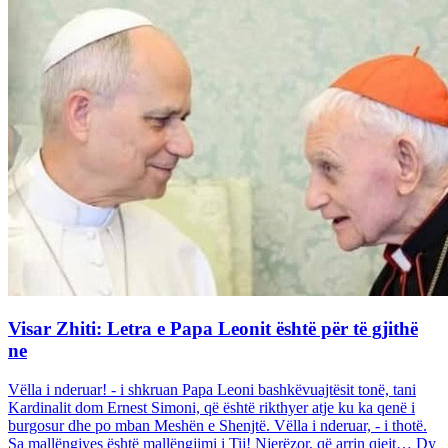
Visar Zhiti: Letra e Papa Leonit është për të gjithë
ne
Vëlla i nderuar! - i shkruan Papa Leoni bashkëvuajtësit tonë, tani
Kardinalit dom Ernest Simoni, që është rikthyer atje ku ka qenë i
burgosur dhe po mban Meshën e Shenjtë. Vëlla i nderuar, - i thotë.
Sa mallëngjyes është mallëngjimi i Tij! Njerëzor, që arrin qiejt… Dy