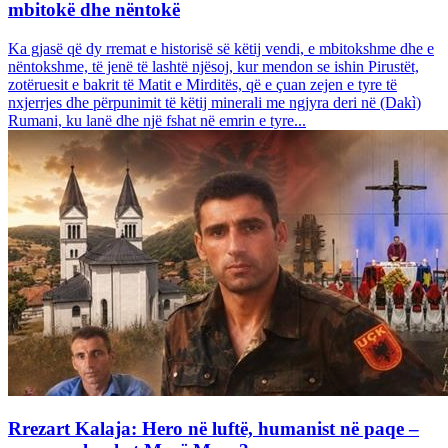
mbitokë dhe nëntokë
Ka gjasë që dy rremat e historisë së këtij vendi, e mbitokshme dhe e
nëntokshme, të jenë të lashtë njësoj, kur mendon se ishin Pirustët,
zotëruesit e bakrit të Matit e Mirditës, që e çuan zejen e tyre të
nxjerrjes dhe përpunimit të këtij minerali me ngjyra deri në (Dakì)
Rumani, ku lanë dhe një fshat në emrin e tyre...
Rrezart Kalaja: Hero në luftë, humanist në paqe –