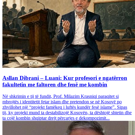
Asllan Dibrani – Luani: Kur profesori e ngatërron
fakultetin me faltoren dhe fenë me kombin
Në shkrimin e tij të fundit, Prof. Milazim Krasniqi paraqitet si
mbrojtës i identitetit fetar islam dhe pretendon se në Kosovë po
zhvillohet një “projekt famëkeq i luftës kundër fesë islame”. Sipas
tij, ky projekt mund ta destabilizojë Kosovën, ta dështojë shtetin dhe
ta çojë kombin shqiptar drejt përçarjes e dekompozimit...