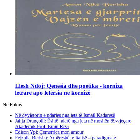
Llesh Ndoj: Qenësia dhe poetika - korniza
letrare apo letërsia në kornizë
Në Fokus
Në dyvjetorin e ndarjes nga jeta të Ismail Kadaresë
Jahja Drançolli: Është ndarë nga jeta në moshën 89-vjeçare
Akademik Prof. Emin Riza
Edison Ypi: Çemerrica mon amour
Fejzulla Berisha: Arbëreshët e Italisë – paradigma e