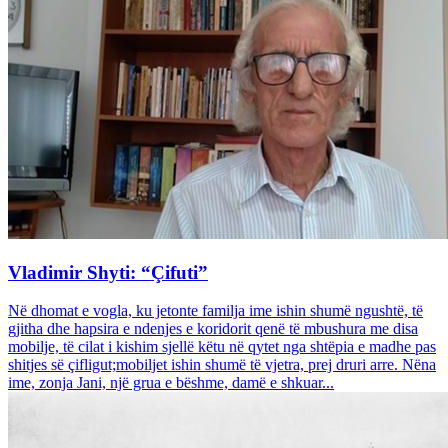
Vladimir Shyti: “Çifuti”
Në dhomat e vogla, ku jetonte familja ime ishin shumë ngushtë, të
gjitha dhe hapsira e ndenjes e koridorit qenë të mbushura me disa
mobilje, të cilat i kishim sjellë këtu në qytet nga shtëpia e madhe pas
shitjes së çifligut;mobiljet ishin shumë të vjetra, prej druri arre. Nëna
ime, zonja Jani, një grua e bëshme, damë e shkuar...