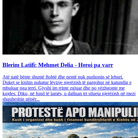
Blerim Latifi: Mehmet Delia - Heroi pa varr
Atë natë bënte shumë ftohtë dhe qentë nuk pushonin së lehuri.
Duket se kishin nuhatur lëvizje njerëzish të panjohur në katundin e
mbuluar nga terri. Gjyshi im rrinte zgjuar dhe po vëzhgonte me
kujdes. Diku, në fund të lamës, u dalluan tri silueta njerëzish që mezi
shquheshin nëpër...