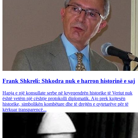
Frank Shkreli: Shkodra nuk e harron historinë e saj
Hapja e një konsullate serbe në kryeqendrën historike të Veriut nuk
është vetëm një çështje protokolli diplomatik. Ajo prek kujtesën
historike, simbolikën kombëtare dhe të drejtën e qytetarëve për të
kërkuar transparencë...