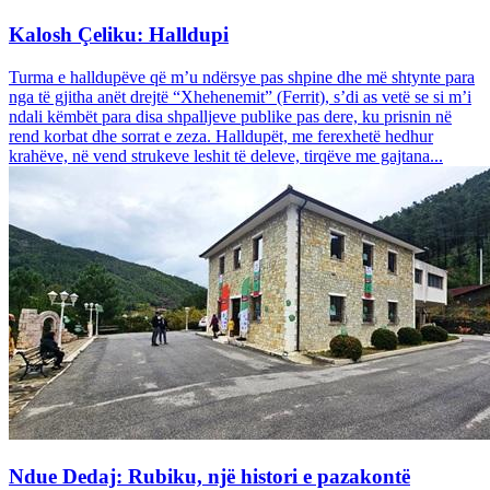
Kalosh Çeliku: Halldupi
Turma e halldupëve që m’u ndërsye pas shpine dhe më shtynte para
nga të gjitha anët drejtë “Xhehenemit” (Ferrit), s’di as vetë se si m’i
ndali këmbët para disa shpalljeve publike pas dere, ku prisnin në
rend korbat dhe sorrat e zeza. Halldupët, me ferexhetë hedhur
krahëve, në vend strukeve leshit të deleve, tirqëve me gajtana...
Ndue Dedaj: Rubiku, një histori e pazakontë