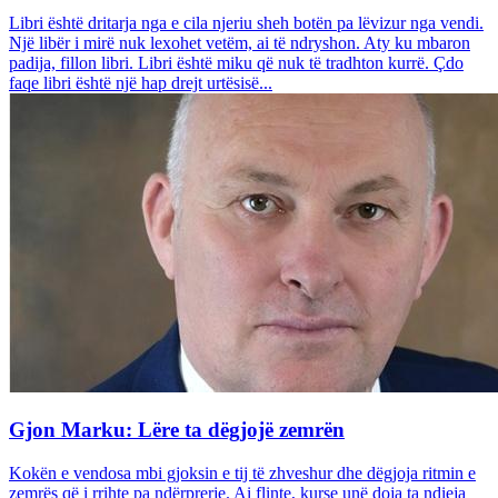
Libri është dritarja nga e cila njeriu sheh botën pa lëvizur nga vendi.
Një libër i mirë nuk lexohet vetëm, ai të ndryshon. Aty ku mbaron
padija, fillon libri. Libri është miku që nuk të tradhton kurrë. Çdo
faqe libri është një hap drejt urtësisë...
Gjon Marku: Lëre ta dëgjojë zemrën
Kokën e vendosa mbi gjoksin e tij të zhveshur dhe dëgjoja ritmin e
zemrës që i rrihte pa ndërprerje. Ai flinte, kurse unë doja ta ndieja