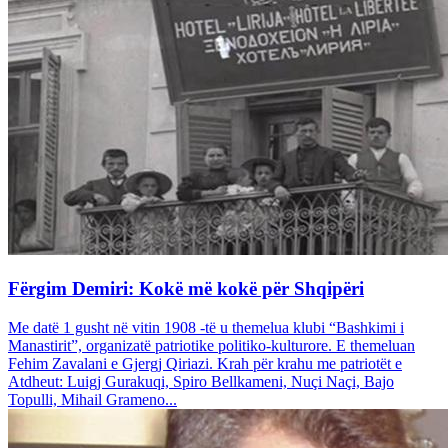
Fërgim Demiri: Kokë më kokë për Shqipëri
Me datë 1 gusht në vitin 1908 -të u themelua klubi “Bashkimi i
Manastirit”, organizatë patriotike politiko-kulturore. E themeluan
Fehim Zavalani e Gjergj Qiriazi. Krah për krahu me patriotët e
Atdheut: Luigj Gurakuqi, Spiro Bellkameni, Nuçi Naçi, Bajo
Topulli, Mihail Grameno...