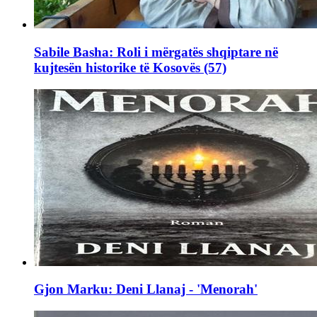
Sabile Basha: Roli i mërgatës shqiptare në
kujtesën historike të Kosovës (57)
Gjon Marku: Deni Llanaj - 'Menorah'