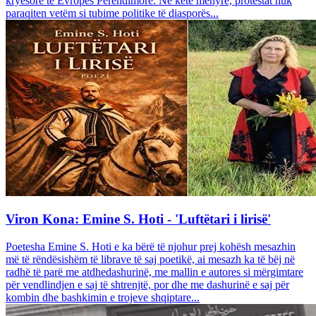
kryesore të Evropës Perëndimore. Në këtë mënyrë, protestat nuk
paraqiten vetëm si tubime politike të diasporës...
Viron Kona: Emine S. Hoti - 'Luftëtari i lirisë'
Poetesha Emine S. Hoti e ka bërë të njohur prej kohësh mesazhin
më të rëndësishëm të librave të saj poetikë, ai mesazh ka të bëj në
radhë të parë me atdhedashurinë, me mallin e autores si mërgimtare
për vendlindjen e saj të shtrenjtë, por dhe me dashurinë e saj për
kombin dhe bashkimin e trojeve shqiptare...