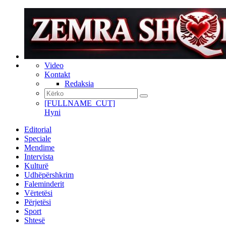
Video
Kontakt
Redaksia
[FULLNAME_CUT]
Hyni
Editorial
Speciale
Mendime
Intervista
Kulturë
Udhëpërshkrim
Faleminderit
Vërtetësi
Përjetësi
Sport
Shtesë