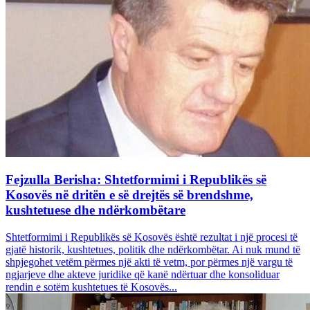
Fejzulla Berisha: Shtetformimi i Republikës së
Kosovës në dritën e së drejtës së brendshme,
kushtetuese dhe ndërkombëtare
Shtetformimi i Republikës së Kosovës është rezultat i një procesi të
gjatë historik, kushtetues, politik dhe ndërkombëtar. Ai nuk mund të
shpjegohet vetëm përmes një akti të vetm, por përmes një vargu të
ngjarjeve dhe akteve juridike që kanë ndërtuar dhe konsoliduar
rendin e sotëm kushtetues të Kosovës...