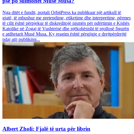
pse po sulmohet Musë Musa?
Nga ditët e fundit, portali OrbitPress ka publikuar një artikull të
gjatë, të mbushur me pretendime, etiketime dhe interpretime, përmes
të cilit është përpjekur të diskreditojë nismën për ndërtimin e Kishës
Katolike në Zogaj të Vushtrrisë dhe njëkohësisht të njollosë figurën
e atdhetarit Musë Musa. Ky reagim është përgjigje e drejtpërdrejtë
ndaj atij publikimi...
Albert Zholi: Fjalë të urta për librin