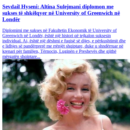
Sevdail Hyseni: Altina Sulejmani diplomon me
sukses të shkëlqyer në University of Greenwich në
Londër
Diplomimi me sukses në Fakultetin Ekonomik të University of
Greenwich në Londër, është një histori që tejkalon suksesin
individual. Ai, është një dëshmi e fuqisë së dijes, e përkushtimit dhe
e lidhjes së pandërprerë me rrënjët shqiptare, duke u shndërruar në
krenari për familjen, Tërnocin, Luginën e Preshevës dhe gjithë
mërgatën shqiptare...