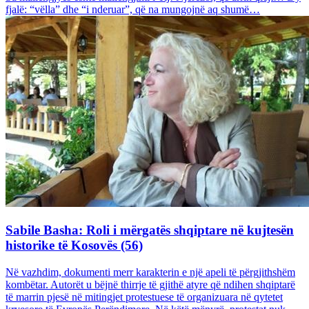
fjalë: “vëlla” dhe “i nderuar”, që na mungojnë aq shumë…
Sabile Basha: Roli i mërgatës shqiptare në kujtesën
historike të Kosovës (56)
Në vazhdim, dokumenti merr karakterin e një apeli të përgjithshëm
kombëtar. Autorët u bëjnë thirrje të gjithë atyre që ndihen shqiptarë
të marrin pjesë në mitingjet protestuese të organizuara në qytetet