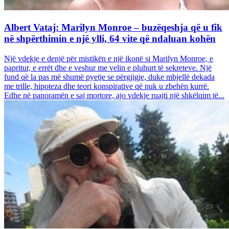
Albert Vataj: Marilyn Monroe – buzëqeshja që u fik
në shpërthimin e një ylli, 64 vite që ndaluan kohën
Një vdekje e denjë për mistikën e një ikonë si Marilyn Monroe, e
papritur, e errët dhe e veshur me velin e pluhurt të sekreteve. Një
fund që la pas më shumë pyetje se përgjigje, duke mbjellë dekada
me trille, hipoteza dhe teori konspirative që nuk u zbehën kurrë.
Edhe në panoramën e saj mortore, ajo vdekje ruajti një shkëlqim të...