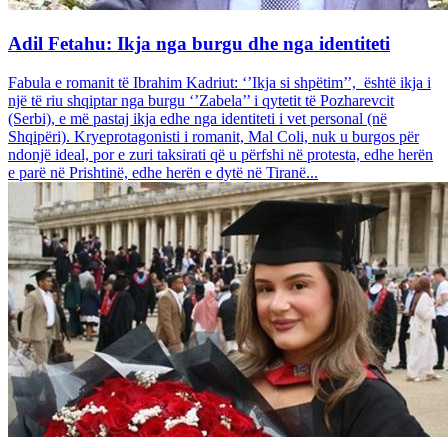
Adil Fetahu: Ikja nga burgu dhe nga identiteti
Fabula e romanit të Ibrahim Kadriut: ‘’Ikja si shpëtim’’, është ikja i
një të riu shqiptar nga burgu ‘’Zabela’’ i qytetit të Pozharevcit
(Serbi), e më pastaj ikja edhe nga identiteti i vet personal (në
Shqipëri). Kryeprotagonisti i romanit, Mal Coli, nuk u burgos për
ndonjë ideal, por e zuri taksirati që u përfshi në protesta, edhe herën
e parë në Prishtinë, edhe herën e dytë në Tiranë...