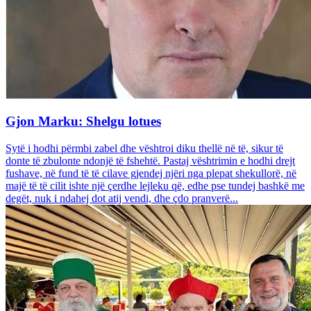
Gjon Marku: Shelgu lotues
Sytë i hodhi përmbi zabel dhe vështroi diku thellë në të, sikur të
donte të zbulonte ndonjë të fshehtë. Pastaj vështrimin e hodhi drejt
fushave, në fund të të cilave gjendej njëri nga plepat shekullorë, në
majë të të cilit ishte një çerdhe lejleku që, edhe pse tundej bashkë me
degët, nuk i ndahej dot atij vendi, dhe çdo pranverë...