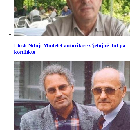
Llesh Ndoj: Modelet autoritare s’jetojnë dot pa
konflikte