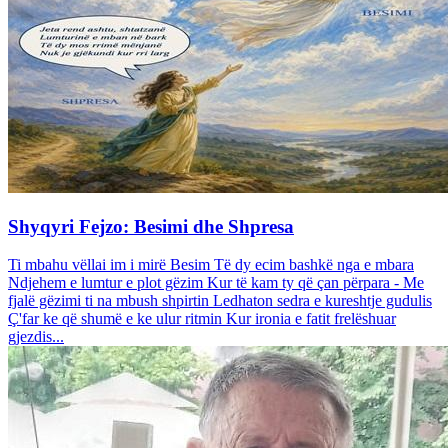
Shyqyri Fejzo: Besimi dhe Shpresa
Ti mbahu vëllai im i mirë Besim Të dy ecim bashkë nga e mbara
Ndjehem e lumtur e plot gëzim Kur të kam ty që çan përpara - Me
fjalë gëzimi ti na mbush shpirtin Ledhaton sedra e kureshtje gudulis
Ç'far ke që shumë e ke ulur ritmin Kur ironia e fatit frelëshuar
gjezdis...