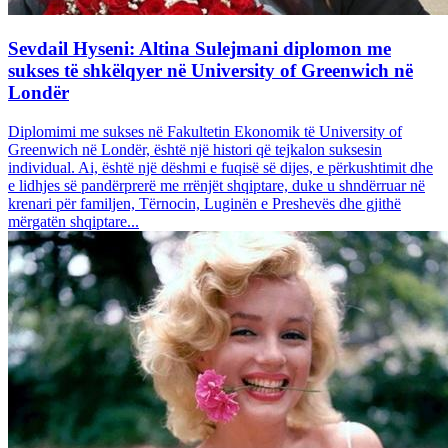
Sevdail Hyseni: Altina Sulejmani diplomon me
sukses të shkëlqyer në University of Greenwich në
Londër
Diplomimi me sukses në Fakultetin Ekonomik të University of
Greenwich në Londër, është një histori që tejkalon suksesin
individual. Ai, është një dëshmi e fuqisë së dijes, e përkushtimit dhe
e lidhjes së pandërprerë me rrënjët shqiptare, duke u shndërruar në
krenari për familjen, Tërnocin, Luginën e Preshevës dhe gjithë
mërgatën shqiptare...