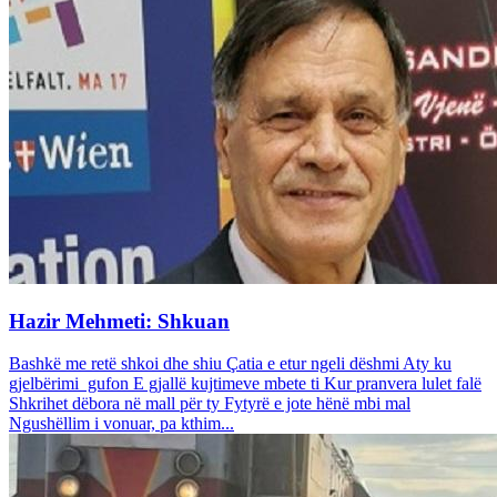
Hazir Mehmeti: Shkuan
Bashkë me retë shkoi dhe shiu Çatia e etur ngeli dëshmi Aty ku
gjelbërimi gufon E gjallë kujtimeve mbete ti Kur pranvera lulet falë
Shkrihet dëbora në mall për ty Fytyrë e jote hënë mbi mal
Ngushëllim i vonuar, pa kthim...