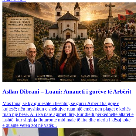
Asllan Dibrani – Luani: Amaneti i gurëve të Arbërit
Mos thuaj se ky gur është i heshtur, se guri i Arbërit ka gojë e
kujtesë; nën myshkun e shekujve ruan një emër, nën plagët e kohës
ruan një besë. Ai i ka parë agimet ilire, kur dielli përkëdhelte altarët e
lashtë, kur shqipja fluturonte mbi male të lira dhe njeriu i kësaj toke
e quante veten zot në vatër...