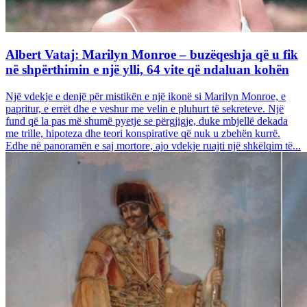
Albert Vataj: Marilyn Monroe – buzëqeshja që u fik
në shpërthimin e një ylli, 64 vite që ndaluan kohën
Një vdekje e denjë për mistikën e një ikonë si Marilyn Monroe, e
papritur, e errët dhe e veshur me velin e pluhurt të sekreteve. Një
fund që la pas më shumë pyetje se përgjigje, duke mbjellë dekada
me trille, hipoteza dhe teori konspirative që nuk u zbehën kurrë.
Edhe në panoramën e saj mortore, ajo vdekje ruajti një shkëlqim të...