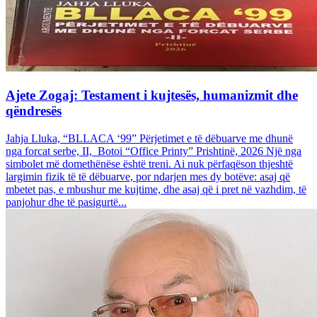
Ajete Zogaj: Testament i kujtesës, humanizmit dhe
qëndresës
Jahja Lluka, “BLLACA ‘99” Përjetimet e të dëbuarve me dhunë
nga forcat serbe, II, Botoi “Office Printy” Prishtinë, 2026 Një nga
simbolet më domethënëse është treni. Ai nuk përfaqëson thjeshtë
largimin fizik të të dëbuarve, por ndarjen mes dy botëve: asaj që
mbetet pas, e mbushur me kujtime, dhe asaj që i pret në vazhdim, të
panjohur dhe të pasigurtë...