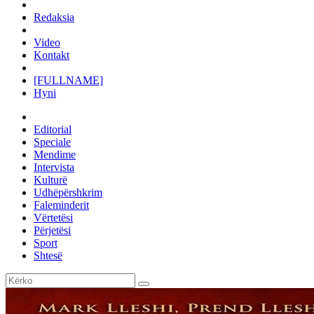
Redaksia
Video
Kontakt
[FULLNAME]
Hyni
Editorial
Speciale
Mendime
Intervista
Kulturë
Udhëpërshkrim
Faleminderit
Vërtetësi
Përjetësi
Sport
Shtesë