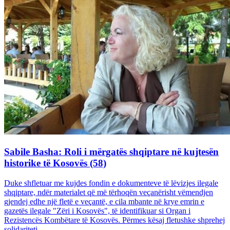
Sabile Basha: Roli i mërgatës shqiptare në kujtesën
historike të Kosovës (58)
Duke shfletuar me kujdes fondin e dokumenteve të lëvizjes ilegale
shqiptare, ndër materialet që më tërhoqën veçanërisht vëmendjen
gjendej edhe një fletë e veçantë, e cila mbante në krye emrin e
gazetës ilegale "Zëri i Kosovës", të identifikuar si Organ i
Rezistencës Kombëtare të Kosovës. Përmes kësaj fletushke shprehej
solidariteti...