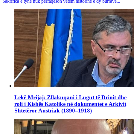
Sakrifica e tyne nuk përfaqëson vetëm historinë e dy burrave...
Lekë Mrijaj: Zllakuqani i Lugut të Drinit dhe
roli i Kishës Katolike në dokumentet e Arkivit
Shtetëror Austriak (1890–1918)