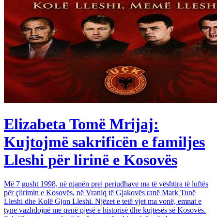
Elizabeta Tomë Mrijaj:
Kujtojmë sakrificën e familjes
Lleshi për lirinë e Kosovës
Më 7 gusht 1998, në njanën prej periudhave ma të vështira të luftës
për çlirimin e Kosovës, në Vraniq të Gjakovës ranë Mark Tunë
Lleshi dhe Kolë Gjon Lleshi. Njëzet e tetë vjet ma vonë, emnat e
tyne vazhdojnë me qenë pjesë e historisë dhe kujtesës së Kosovës.