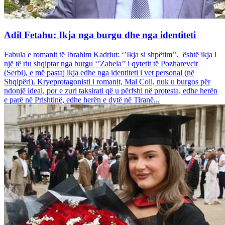
Adil Fetahu: Ikja nga burgu dhe nga identiteti
Fabula e romanit të Ibrahim Kadriut: ‘’Ikja si shpëtim’’, është ikja i
një të riu shqiptar nga burgu ‘’Zabela’’ i qytetit të Pozharevcit
(Serbi), e më pastaj ikja edhe nga identiteti i vet personal (në
Shqipëri). Kryeprotagonisti i romanit, Mal Coli, nuk u burgos për
ndonjë ideal, por e zuri taksirati që u përfshi në protesta, edhe herën
e parë në Prishtinë, edhe herën e dytë në Tiranë...