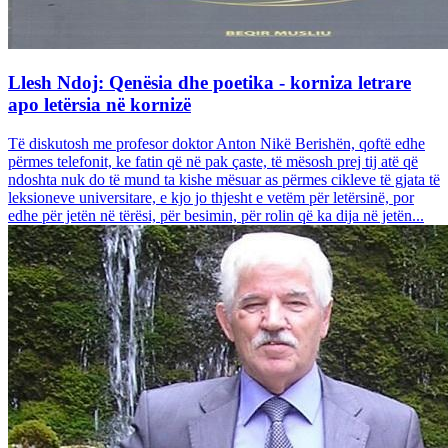
Llesh Ndoj: Qenësia dhe poetika - korniza letrare
apo letërsia në kornizë
Të diskutosh me profesor doktor Anton Nikë Berishën, qoftë edhe
përmes telefonit, ke fatin që në pak çaste, të mësosh prej tij atë që
ndoshta nuk do të mund ta kishe mësuar as përmes cikleve të gjata të
leksioneve universitare, e kjo jo thjesht e vetëm për letërsinë, por
edhe për jetën në tërësi, për besimin, për rolin që ka dija në jetën...