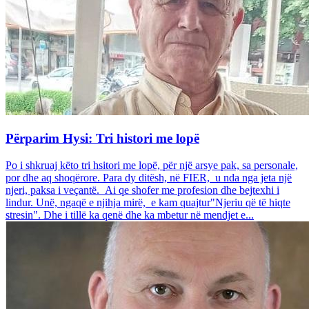
Përparim Hysi: Tri histori me lopë
Po i shkruaj këto tri hsitori me lopë, për një arsye pak, sa personale,
por dhe aq shoqërore. Para dy ditësh, në FIER, u nda nga jeta një
njeri, paksa i veçantë. Ai qe shofer me profesion dhe bejtexhi i
lindur. Unë, ngaqë e njihja mirë, e kam quajtur"Njeriu që të hiqte
stresin". Dhe i tillë ka qenë dhe ka mbetur në mendjet e...