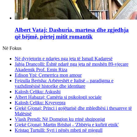
Albert Vataj: Dashuria, martesa dhe zgjedhja
që bëjmë, përtej mitit romantik
Në Fokus
Në dyvjetorin e ndarjes nga jeta të Ismail Kadaresë
Jahja Drançolli: Është ndarë nga jeta në moshën 89-vjeçare
Akademik Prof. Emin Riza
Edison Ypi: Çemerrica mon amour
Fejzulla Berisha: Arbëreshët e Italisë – paradigma e
vazhdimësisë historike dhe identitare
Kalosh Çeliku: Askushi
Albert Habazaj: Çamëria si psikologji sociale
Kalosh Çeliku: Kryevepra
Gjekë Gjonaj: Princi i gojëtarisë dhe mbledhësi i thesareve të
Malësisë
Vlash Prendi: Në Domgjon ku rrinë shqiponjat
Gjekë Gjonaj: Martin Brishaj - 'Zhbërja e kufirit etnik'
Kristaq Turtulli: Syri i nënës mbeti në mjegull