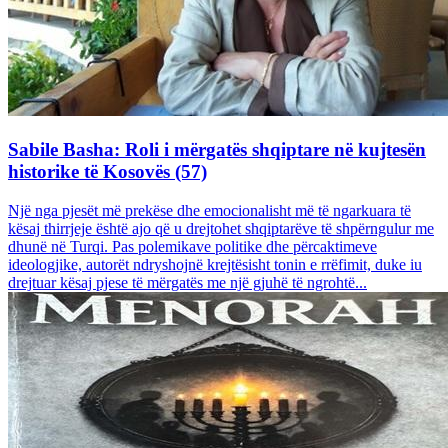
Sabile Basha: Roli i mërgatës shqiptare në kujtesën
historike të Kosovës (57)
Një nga pjesët më prekëse dhe emocionalisht më të ngarkuara të
kësaj thirrjeje është ajo që u drejtohet shqiptarëve të shpërngulur me
dhunë në Turqi. Pas polemikave politike dhe përcaktimeve
ideologjike, autorët ndryshojnë krejtësisht tonin e rrëfimit, duke iu
drejtuar kësaj pjese të mërgatës me një gjuhë të ngrohtë...