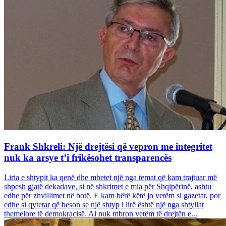
Frank Shkreli: Një drejtësi që vepron me integritet
nuk ka arsye t’i frikësohet transparencës
Liria e shtypit ka qenë dhe mbetet një nga temat që kam trajtuar më
shpesh gjatë dekadave, si në shkrimet e mia për Shqipërinë, ashtu
edhe për zhvillimet në botë. E kam bërë këtë jo vetëm si gazetar, por
edhe si qytetar që beson se një shtyp i lirë është një nga shtyllat
themelore të demokracisë. Ai nuk mbron vetëm të drejtën e...