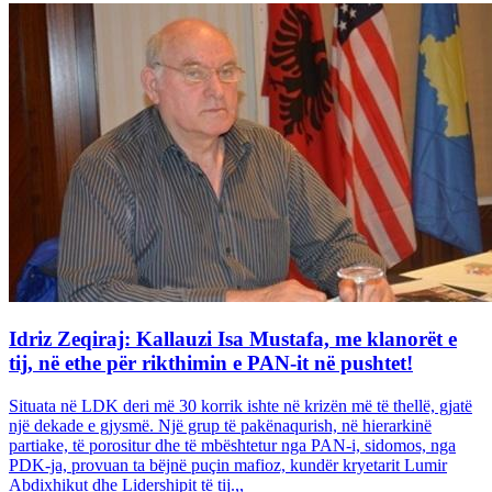
Idriz Zeqiraj: Kallauzi Isa Mustafa, me klanorët e
tij, në ethe për rikthimin e PAN-it në pushtet!
Situata në LDK deri më 30 korrik ishte në krizën më të thellë, gjatë
një dekade e gjysmë. Një grup të pakënaqurish, në hierarkinë
partiake, të porositur dhe të mbështetur nga PAN-i, sidomos, nga
PDK-ja, provuan ta bëjnë puçin mafioz, kundër kryetarit Lumir
Abdixhikut dhe Lidershipit të tij.,,