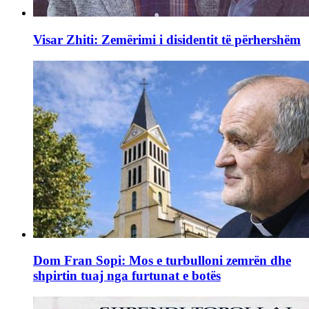
Visar Zhiti: Zemërimi i disidentit të përhershëm
Dom Fran Sopi: Mos e turbulloni zemrën dhe
shpirtin tuaj nga furtunat e botës