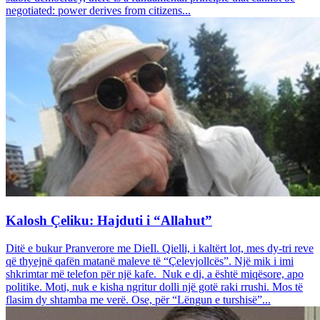
negotiated: power derives from citizens...
Kalosh Çeliku: Hajduti i “Allahut”
Ditë e bukur Pranverore me DieIl. Qielli, i kaltërt lot, mes dy-tri reve
që thyejnë qafën matanë maleve të “Çelevjollcës”. Një mik i imi
shkrimtar më telefon për një kafe. Nuk e di, a është miqësore, apo
politike. Moti, nuk e kisha ngritur dolli një gotë raki rrushi. Mos të
flasim dy shtamba me verë. Ose, për “Lëngun e turshisë”...