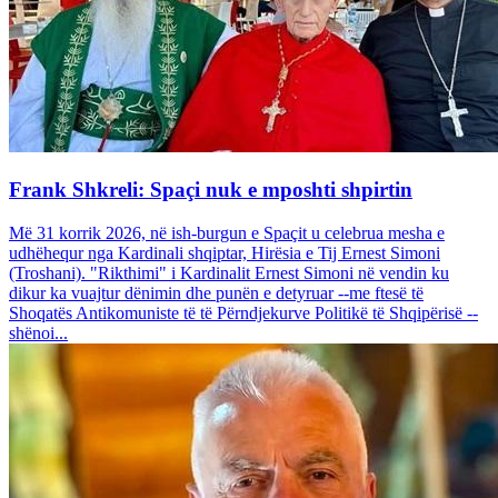
Frank Shkreli: Spaçi nuk e mposhti shpirtin
Më 31 korrik 2026, në ish-burgun e Spaçit u celebrua mesha e
udhëhequr nga Kardinali shqiptar, Hirësia e Tij Ernest Simoni
(Troshani). "Rikthimi" i Kardinalit Ernest Simoni në vendin ku
dikur ka vuajtur dënimin dhe punën e detyruar --me ftesë të
Shoqatës Antikomuniste të të Përndjekurve Politikë të Shqipërisë --
shënoi...