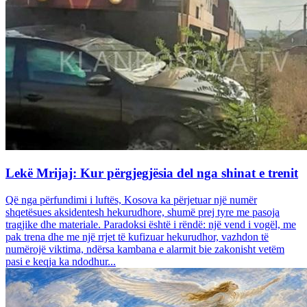
Lekë Mrijaj: Kur përgjegjësia del nga shinat e trenit
Që nga përfundimi i luftës, Kosova ka përjetuar një numër
shqetësues aksidentesh hekurudhore, shumë prej tyre me pasoja
tragjike dhe materiale. Paradoksi është i rëndë: një vend i vogël, me
pak trena dhe me një rrjet të kufizuar hekurudhor, vazhdon të
numërojë viktima, ndërsa kambana e alarmit bie zakonisht vetëm
pasi e keqja ka ndodhur...