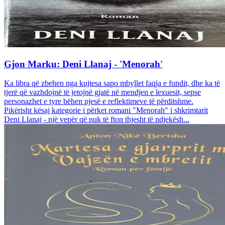
Gjon Marku: Deni Llanaj - 'Menorah'
Ka libra që zbehen nga kujtesa sapo mbyllet faqja e fundit, dhe ka të
tjerë që vazhdojnë të jetojnë gjatë në mendjen e lexuesit, sepse
personazhet e tyre bëhen pjesë e reflektimeve të përditshme.
Pikërisht kësaj kategorie i përket romani "Menorah" i shkrimtarit
Deni Llanaj - një vepër që nuk të fton thjesht të ndjekësh...