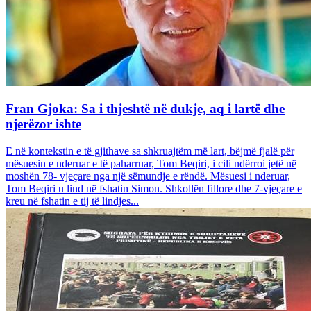
Fran Gjoka: Sa i thjeshtë në dukje, aq i lartë dhe
njerëzor ishte
E në kontekstin e të gjithave sa shkruajtëm më lart, bëjmë fjalë për
mësuesin e nderuar e të paharruar, Tom Beqiri, i cili ndërroi jetë në
moshën 78- vjeçare nga një sëmundje e rëndë. Mësuesi i nderuar,
Tom Beqiri u lind në fshatin Simon. Shkollën fillore dhe 7-vjeçare e
kreu në fshatin e tij të lindjes...