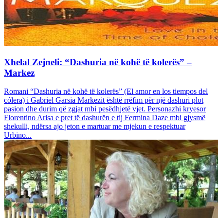
Xhelal Zejneli: “Dashuria në kohë të kolerës” –
Markez
Romani “Dashuria në kohë të kolerës” (El amor en los tiempos del
cólera) i Gabriel Garsia Markezit është rrëfim për një dashuri plot
pasion dhe durim që zgjat mbi pesëdhjetë vjet. Personazhi kryesor
Florentino Arisa e pret të dashurën e tij Fermina Daze mbi gjysmë
shekulli, ndërsa ajo jeton e martuar me mjekun e respektuar
Urbino...