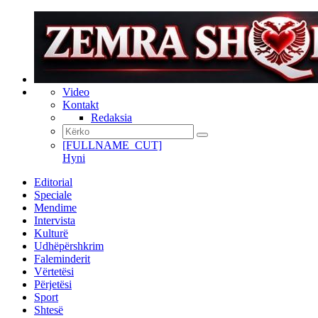
Video
Kontakt
Redaksia
[FULLNAME_CUT]
Hyni
Editorial
Speciale
Mendime
Intervista
Kulturë
Udhëpërshkrim
Faleminderit
Vërtetësi
Përjetësi
Sport
Shtesë