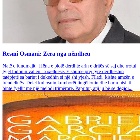
Resmi Osmani: Zëra nga nëndheu
Natë e fundmajit. Hëna e plotë derdhte arin e dritës së saj dhe rrotul
lyjet hidhnin vallen xixëlluese. E shumë prej tyre derdheshin
tatëpjetë sa bariut i dukedhin si një shi yjesh. Flladi kishte amzën e
trëndelinës. Delet kullosnin,kumborët tingëllonin dhe bariu nisi ti
binte fyellit me një melodi trimërore. Papritur, atij ju bë se dëgjoi...