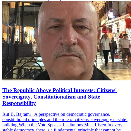
The Republic Above Political Interests: Citizens'
Sovereignty, Constitutionalism and State
Responsibility
Isuf B. Bajrami - A perspective on democratic governance,
constitutional principles and the role of citizens' sovereignty in state-
building When the Vote Speaks, Institutions Must Listen In every
stable democracy, there is a fundamental principle that cannot be