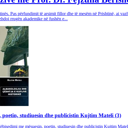
nës. Pas përfundimit të arsimit fillor dhe të mesëm në Prishtinë, ai vazhd
azhdoi rrugën akademike në fushën e...
poetin, studiuesin dhe publicistin Kujtim Mateli (3)
këbisedimi me mësuesin, poetin, studiuesin dhe publicistin Kujtim Mateli