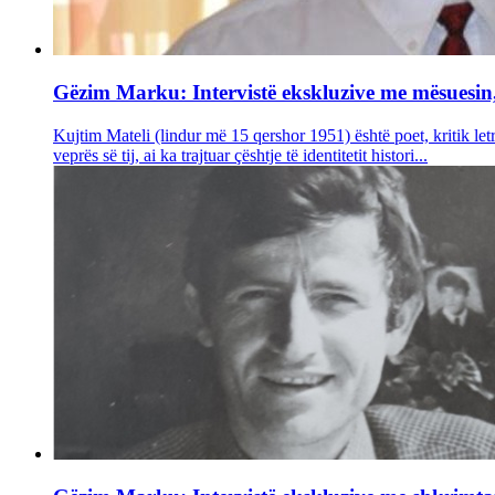
Gëzim Marku: Intervistë ekskluzive me mësuesin, 
Kujtim Mateli (lindur më 15 qershor 1951) është poet, kritik let
veprës së tij, ai ka trajtuar çështje të identitetit histori...