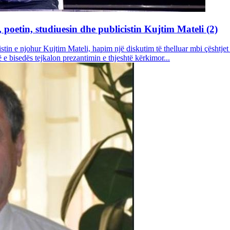
poetin, studiuesin dhe publicistin Kujtim Mateli (2)
tin e njohur Kujtim Mateli, hapim një diskutim të thelluar mbi çështjet th
 e bisedës tejkalon prezantimin e thjeshtë kërkimor...